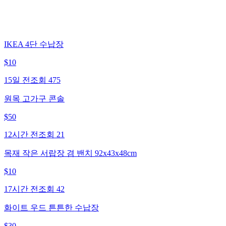
IKEA 4단 수납장
$
10
15일 전
조회
475
원목 고가구 콘솔
$
50
12시간 전
조회
21
목재 작은 서랍장 겸 밴치 92x43x48cm
$
10
17시간 전
조회
42
화이트 우드 튼튼한 수납장
$
30