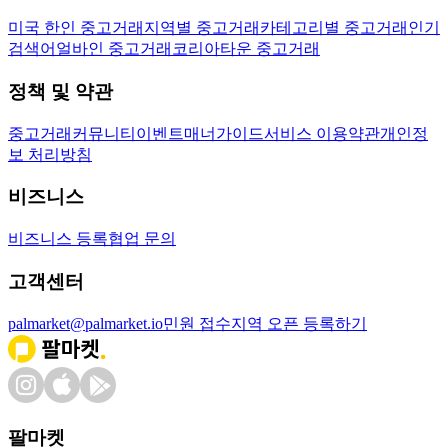
미국 한인 중고거래
지역별 중고거래
카테고리별 중고거래
인기
검색어
얼바인 중고거래
코리아타운 중고거래
정책 및 약관
중고거래
커뮤니티
이벤트
매너가이드
서비스 이용약관
개인정
보 처리방침
비즈니스
비즈니스 등록
협업 문의
고객센터
palmarket@palmarket.io
민원 접수
지역 오픈 등록하기
팔마켓