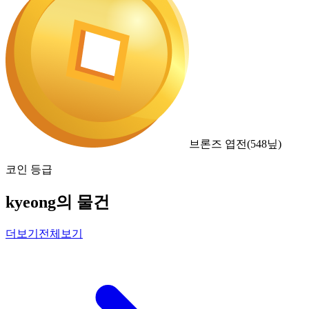
브론즈 엽전
(
548
닢)
코인 등급
kyeong의 물건
더보기
전체보기