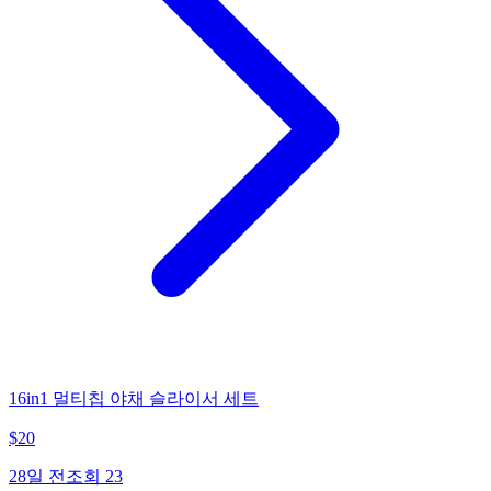
16in1 멀티칩 야채 슬라이서 세트
$
20
28일 전
조회
23