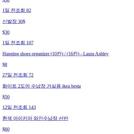
1일 전
조회
82
신발장 30$
$
30
1일 전
조회
107
Hanging shoes organizer (10칸) / (16칸) - Laura Ashley
$
8
27일 전
조회
72
화이트 2도어 수납장 거실용 ikea besta
$
50
12일 전
조회
143
흰색 아이키아 와인수납장 선반
$
60