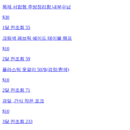
목재 서랍형 주방정리함 내부수납
$
30
1달 전
조회
55
크림색 패브릭 쉐이드 테이블 램프
$
10
2달 전
조회
59
플라스틱 옷걸이 50개(검정/흰색)
$
10
2달 전
조회
71
과일 ,간식 작은 포크
$
10
3달 전
조회
233