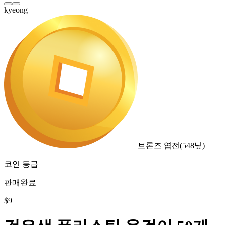
kyeong
브론즈 엽전
(
548
닢)
코인 등급
판매완료
$
9