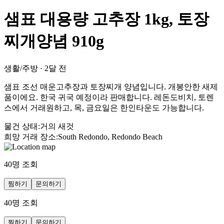
샘표 대용량 고추장 1kg, 토장
찌개양념 910g
생활/주방
·
2달 전
샘표 조선 매운고추장과 토장찌개 양념입니다. 개봉안한 새제
품이에요. 한국 귀국 예정이라 판매합니다. 레돈도비치, 토렌
스에서 거래원하고, 목, 금요일은 한인타운도 가능합니다.
물건 상태
:
거의 새것
희망 거래 장소
:
South Redondo, Redondo Beach
40
명 조회
찜하기
문의하기
40
명 조회
찜하기
문의하기