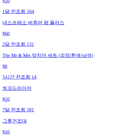
$
10
1달 전
조회
164
네스프레소 버츄어 팝 플러스
$
60
2달 전
조회
131
The Mr & Mrs 앞치마 세트 (검정/흰색/남색)
$
8
5시간 전
조회
14
씽크드라이어
$
10
7달 전
조회
181
그릇건조대
$
10