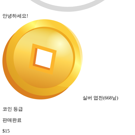
안녕하세요!
실버 엽전
(
668
닢)
코인 등급
판매완료
$
15