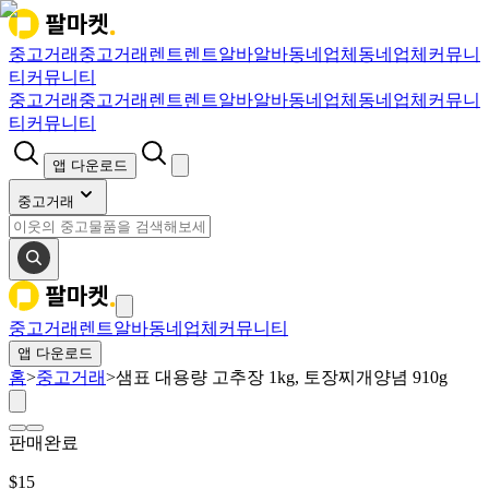
중고거래
중고거래
렌트
렌트
알바
알바
동네업체
동네업체
커뮤니
티
커뮤니티
중고거래
중고거래
렌트
렌트
알바
알바
동네업체
동네업체
커뮤니
티
커뮤니티
앱 다운로드
중고거래
중고거래
렌트
알바
동네업체
커뮤니티
앱 다운로드
홈
>
중고거래
>
샘표 대용량 고추장 1kg, 토장찌개양념 910g
판매완료
$
15