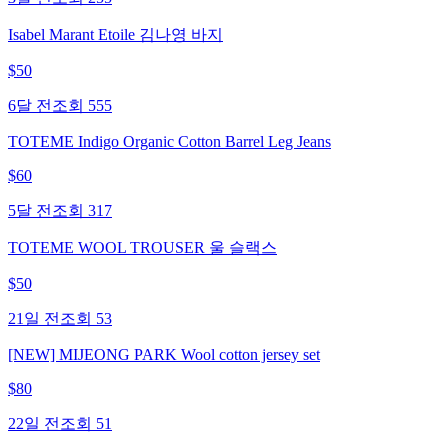
Isabel Marant Etoile 김나영 바지
$
50
6달 전
조회
555
TOTEME Indigo Organic Cotton Barrel Leg Jeans
$
60
5달 전
조회
317
TOTEME WOOL TROUSER 울 슬랙스
$
50
21일 전
조회
53
[NEW] MIJEONG PARK Wool cotton jersey set
$
80
22일 전
조회
51