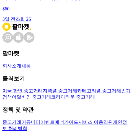
$
60
3일 전
조회
26
팔마켓
회사소개
채용
둘러보기
미국 한인 중고거래
지역별 중고거래
카테고리별 중고거래
인기
검색어
얼바인 중고거래
코리아타운 중고거래
정책 및 약관
중고거래
커뮤니티
이벤트
매너가이드
서비스 이용약관
개인정
보 처리방침