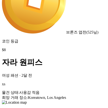
브론즈 엽전
(
525
닢)
코인 등급
$
8
자라 원피스
여성 패션
·
2달 전
xs
물건 상태
:
사용감 적음
희망 거래 장소
:
Koreatown, Los Angeles