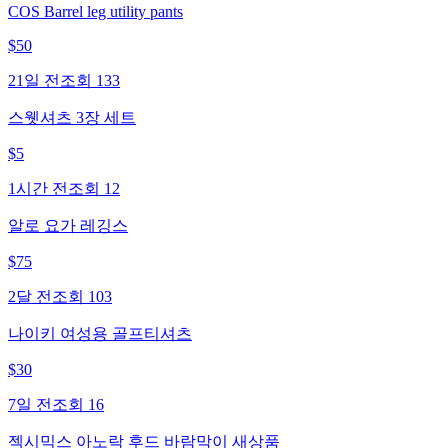
COS Barrel leg utility pants
$
50
21일 전
조회
133
스웻셔츠 3장 세트
$
5
1시간 전
조회
12
알로 요가 레깅스
$
75
2달 전
조회
103
나이키 여성용 골프티셔츠
$
30
7일 전
조회
16
젝시믹스 아노락 후드 바람막이 새상품