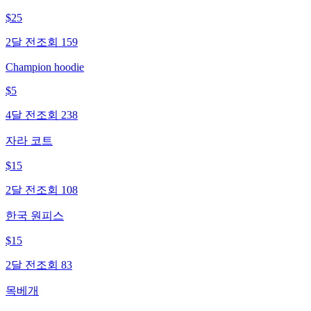
$
25
2달 전
조회
159
Champion hoodie
$
5
4달 전
조회
238
자라 코트
$
15
2달 전
조회
108
한국 원피스
$
15
2달 전
조회
83
목베개