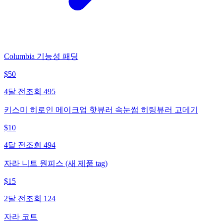
Columbia 기능성 패딩
$
50
4달 전
조회
495
키스미 히로인 메이크업 핫뷰러 속눈썹 히팅뷰러 고데기
$
10
4달 전
조회
494
자라 니트 원피스 (새 제품 tag)
$
15
2달 전
조회
124
자라 코트