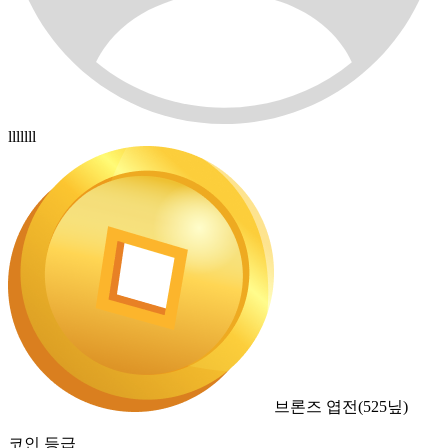
lllllll
브론즈 엽전
(
525
닢)
코인 등급