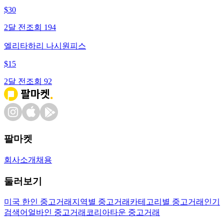
$
30
2달 전
조회
194
엘리타하리 나시원피스
$
15
2달 전
조회
92
팔마켓
회사소개
채용
둘러보기
미국 한인 중고거래
지역별 중고거래
카테고리별 중고거래
인기
검색어
얼바인 중고거래
코리아타운 중고거래