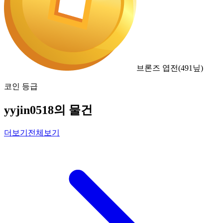
브론즈 엽전
(
491
닢)
코인 등급
yyjin0518의 물건
더보기
전체보기