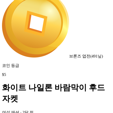
브론즈 엽전
(
491
닢)
코인 등급
$
5
화이트 나일론 바람막이 후드
자켓
여성 패션
·
2달 전