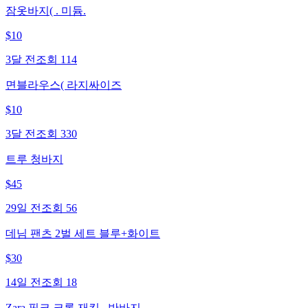
잠옷바지( . 미듐.
$
10
3달 전
조회
114
면블라우스( 라지싸이즈
$
10
3달 전
조회
330
트루 청바지
$
45
29일 전
조회
56
데님 팬츠 2벌 세트 블루+화이트
$
30
14일 전
조회
18
Zara 핑크 크롭 재킷 . 반바지