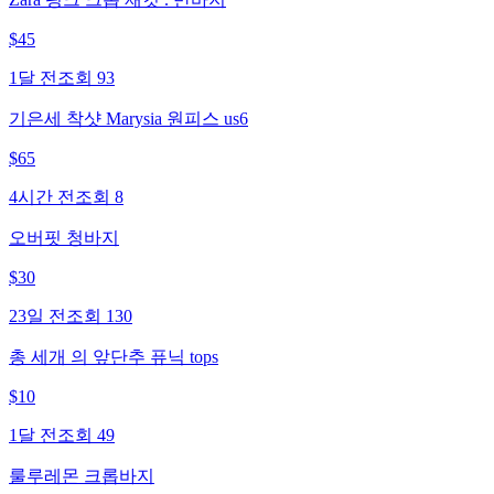
$
45
1달 전
조회
93
기은세 착샷 Marysia 원피스 us6
$
65
4시간 전
조회
8
오버핏 청바지
$
30
23일 전
조회
130
총 세개 의 앞단추 퓨닉 tops
$
10
1달 전
조회
49
룰루레몬 크롭바지