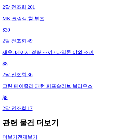
2달 전
조회
201
MK 크림색 힐 부츠
$
30
2달 전
조회
49
새옷. 베이지 경량 조끼 / 나일론 야외 조끼
$
8
2달 전
조회
36
그린 페이즐리 패턴 퍼프슬리브 블라우스
$
8
2달 전
조회
17
관련 물건 더보기
더보기
전체보기