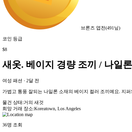
브론즈 엽전
(
491
닢)
코인 등급
$
8
새옷. 베이지 경량 조끼 / 나일
여성 패션
·
2달 전
가볍고 통풍 잘되는 나일론 소재의 베이지 컬러 조끼예요. 지퍼
물건 상태
:
거의 새것
희망 거래 장소
:
Koreatown, Los Angeles
36
명 조회