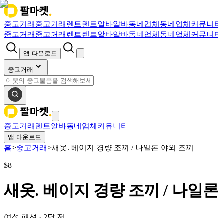
중고거래
중고거래
렌트
렌트
알바
알바
동네업체
동네업체
커뮤니
중고거래
중고거래
렌트
렌트
알바
알바
동네업체
동네업체
커뮤니
앱 다운로드
중고거래
중고거래
렌트
알바
동네업체
커뮤니티
앱 다운로드
홈
>
중고거래
>
새옷. 베이지 경량 조끼 / 나일론 야외 조끼
$
8
새옷. 베이지 경량 조끼 / 나일
여성 패션
·
2달 전