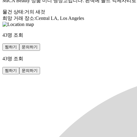
MICA Beauty 정품 미니 냉장고입니다. 흰색에 골드 악세
물건 상태
:
거의 새것
희망 거래 장소
:
Central LA, Los Angeles
43
명 조회
찜하기
문의하기
43
명 조회
찜하기
문의하기