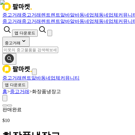
중고거래
중고거래
렌트
렌트
알바
알바
동네업체
동네업체
커뮤니
중고거래
중고거래
렌트
렌트
알바
알바
동네업체
동네업체
커뮤니
앱 다운로드
중고거래
중고거래
렌트
알바
동네업체
커뮤니티
앱 다운로드
홈
>
중고거래
>
화장품냉장고
판매완료
$
10