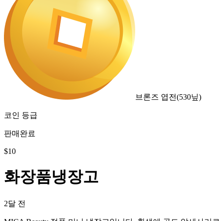
브론즈 엽전
(
530
닢)
코인 등급
판매완료
$
10
화장품냉장고
2달 전