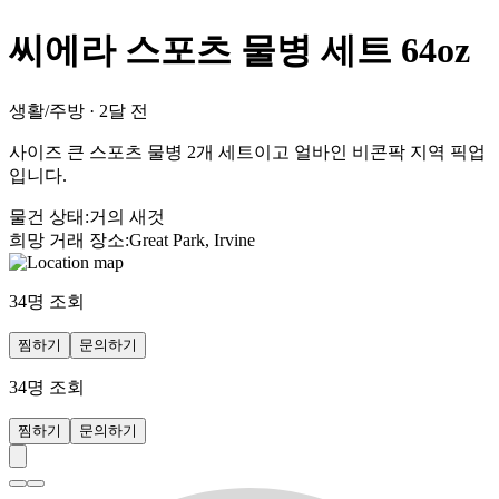
씨에라 스포츠 물병 세트 64oz
생활/주방
·
2달 전
사이즈 큰 스포츠 물병 2개 세트이고 얼바인 비콘팍 지역 픽업
입니다.
물건 상태
:
거의 새것
희망 거래 장소
:
Great Park, Irvine
34
명 조회
찜하기
문의하기
34
명 조회
찜하기
문의하기