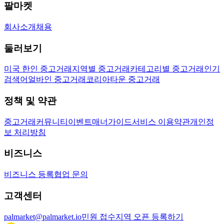
팔마켓
회사소개
채용
둘러보기
미국 한인 중고거래
지역별 중고거래
카테고리별 중고거래
인기
검색어
얼바인 중고거래
코리아타운 중고거래
정책 및 약관
중고거래
커뮤니티
이벤트
매너가이드
서비스 이용약관
개인정
보 처리방침
비즈니스
비즈니스 등록
협업 문의
고객센터
palmarket@palmarket.io
민원 접수
지역 오픈 등록하기