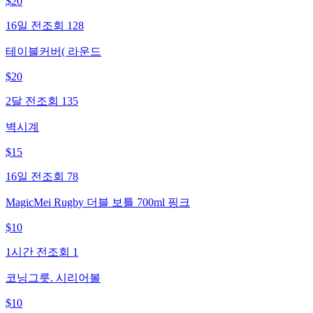
$
20
16일 전
조회
128
테이블커버( 라운드
$
20
2달 전
조회
135
벽시계
$
15
16일 전
조회
78
MagicMei Rugby 더블 보틀 700ml 핑크
$
10
1시간 전
조회
1
코닝그릇. 시리어볼
$
10