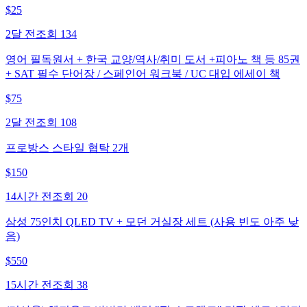
$
25
2달 전
조회
134
영어 필독원서 + 한국 교양/역사/취미 도서 +피아노 책 등 85권
+ SAT 필수 단어장 / 스페인어 워크북 / UC 대입 에세이 책
$
75
2달 전
조회
108
프로방스 스타일 협탁 2개
$
150
14시간 전
조회
20
삼성 75인치 QLED TV + 모던 거실장 세트 (사용 빈도 아주 낮
음)
$
550
15시간 전
조회
38