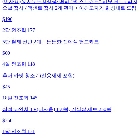
(미사용) 웨지우드 바바라 배리 "펄 스트랜드" 티팟 세트 / 라지
오벌 접시 / 액센트 접시 2개 판매 + 이천도자기 화병세트 드림
$
190
2달 전
조회
177
5단 철제 선반 2개 + 튼튼한 접이식 핸드카트
$
60
4일 전
조회
118
후버 카펫 청소기(전용세제 포함)
$
45
18일 전
조회
145
삼성 55인치 TV(미사용) 150불, 거실장 세트 250불
$
250
1달 전
조회
121