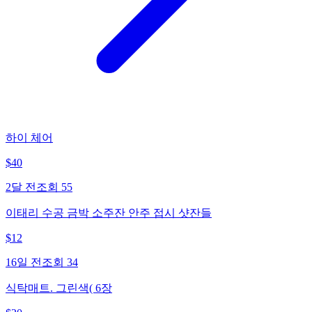
하이 체어
$
40
2달 전
조회
55
이태리 수공 금박 소주잔 안주 접시 샷잔들
$
12
16일 전
조회
34
식탁매트. 그린색( 6장