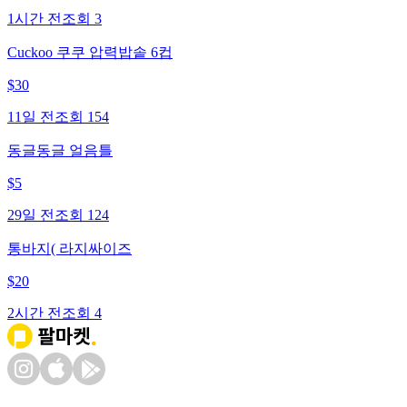
1시간 전
조회
3
Cuckoo 쿠쿠 압력밥솥 6컵
$
30
11일 전
조회
154
동글동글 얼음틀
$
5
29일 전
조회
124
통바지( 라지싸이즈
$
20
2시간 전
조회
4