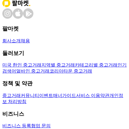
팔마켓
회사소개
채용
둘러보기
미국 한인 중고거래
지역별 중고거래
카테고리별 중고거래
인기
검색어
얼바인 중고거래
코리아타운 중고거래
정책 및 약관
중고거래
커뮤니티
이벤트
매너가이드
서비스 이용약관
개인정
보 처리방침
비즈니스
비즈니스 등록
협업 문의