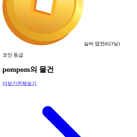
실버 엽전
(
623
닢)
코인 등급
pompom의 물건
더보기
전체보기