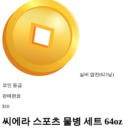
실버 엽전
(
623
닢)
코인 등급
판매완료
$
10
씨에라 스포츠 물병 세트 64oz