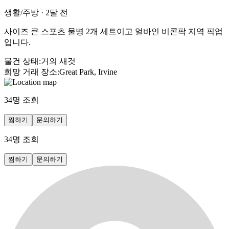
생활/주방
·
2달 전
사이즈 큰 스포츠 물병 2개 세트이고 얼바인 비콘팍 지역 픽업
입니다.
물건 상태
:
거의 새것
희망 거래 장소
:
Great Park, Irvine
34
명 조회
찜하기
문의하기
34
명 조회
찜하기
문의하기