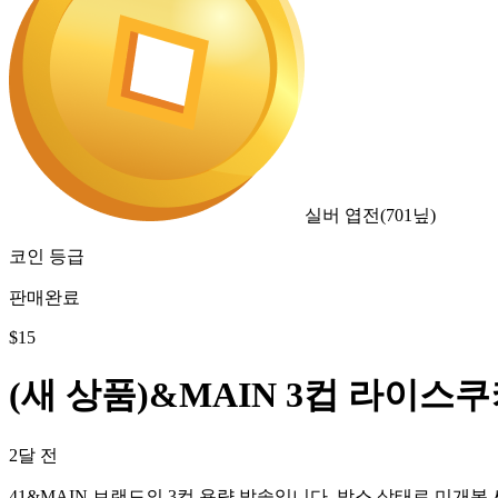
실버 엽전
(
701
닢)
코인 등급
판매완료
$
15
(새 상품)&MAIN 3컵 라이스
2달 전
41&MAIN 브랜드의 3컵 용량 밥솥입니다. 박스 상태로 미개