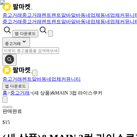
중고거래
중고거래
렌트
렌트
알바
알바
동네업체
동네업체
커뮤니
중고거래
중고거래
렌트
렌트
알바
알바
동네업체
동네업체
커뮤니
앱 다운로드
중고거래
중고거래
렌트
알바
동네업체
커뮤니티
앱 다운로드
홈
>
중고거래
>
(새 상품)&MAIN 3컵 라이스쿠커
판매완료
$
15