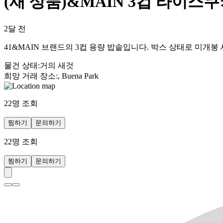
(새 상품)&MAIN 3컵 라이스
2달 전
41&MAIN 브랜드의 3컵 용량 밥솥입니다. 박스 상태로 미개
물건 상태
:
거의 새것
희망 거래 장소
:
, Buena Park
22
명 조회
찜하기
문의하기
22
명 조회
찜하기
문의하기