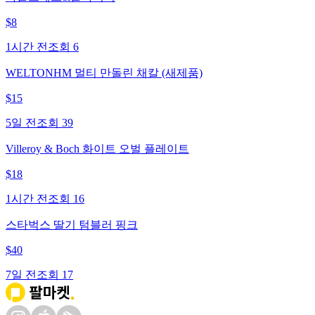
$
8
1시간 전
조회
6
WELTONHM 멀티 만돌린 채칼 (새제품)
$
15
5일 전
조회
39
Villeroy & Boch 화이트 오벌 플레이트
$
18
1시간 전
조회
16
스타벅스 딸기 텀블러 핑크
$
40
7일 전
조회
17