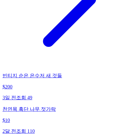
빈티지 순은 은수저 새 것들
$
200
3일 전
조회
49
천연목 흑단 나무 젓가락
$
10
2달 전
조회
110