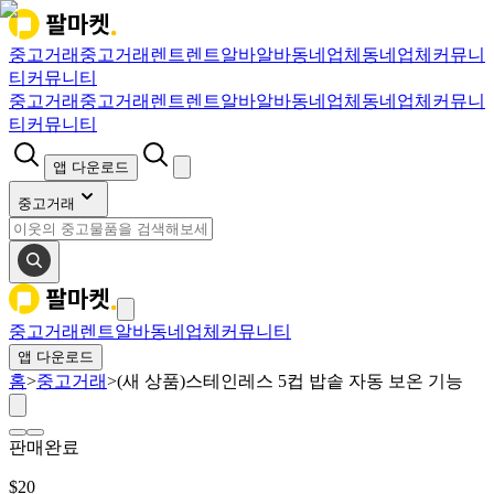
중고거래
중고거래
렌트
렌트
알바
알바
동네업체
동네업체
커뮤니
티
커뮤니티
중고거래
중고거래
렌트
렌트
알바
알바
동네업체
동네업체
커뮤니
티
커뮤니티
앱 다운로드
중고거래
중고거래
렌트
알바
동네업체
커뮤니티
앱 다운로드
홈
>
중고거래
>
(새 상품)스테인레스 5컵 밥솥 자동 보온 기능
판매완료
$
20