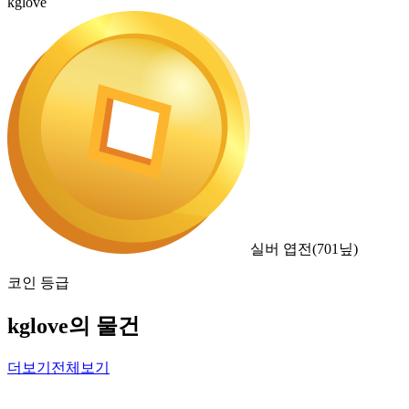
kglove
실버 엽전
(
701
닢)
코인 등급
kglove의 물건
더보기
전체보기