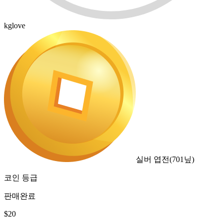
kglove
실버 엽전
(
701
닢)
코인 등급
판매완료
$
20