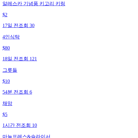
알레스카 기념품 키고리 키링
$
2
17일 전
조회
30
4인식탁
$
80
18일 전
조회
121
그릇들
$
10
54분 전
조회
6
채망
$
5
1시간 전
조회
10
마늘프레스&슬라이서