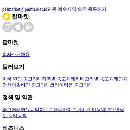
palmarket@palmarket.io
민원 접수
지역 오픈 등록하기
팔마켓
회사소개
채용
둘러보기
미국 한인 중고거래
지역별 중고거래
카테고리별 중고거래
인기
검색어
얼바인 중고거래
코리아타운 중고거래
정책 및 약관
중고거래
커뮤니티
이벤트
매너가이드
서비스 이용약관
개인정
보 처리방침
비즈니스