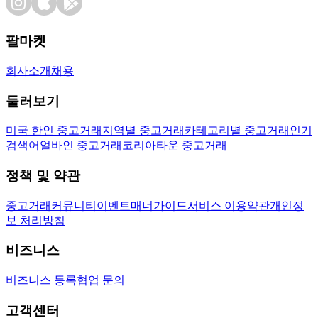
팔마켓
회사소개
채용
둘러보기
미국 한인 중고거래
지역별 중고거래
카테고리별 중고거래
인기
검색어
얼바인 중고거래
코리아타운 중고거래
정책 및 약관
중고거래
커뮤니티
이벤트
매너가이드
서비스 이용약관
개인정
보 처리방침
비즈니스
비즈니스 등록
협업 문의
고객센터