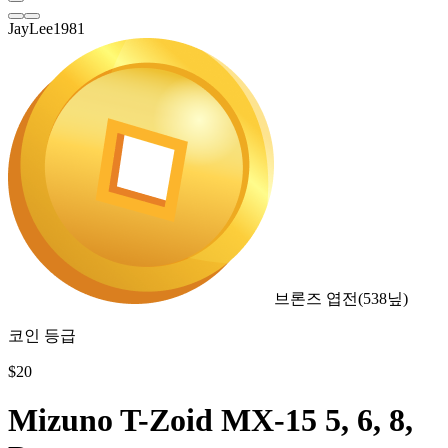
JayLee1981
브론즈 엽전
(
538
닢)
코인 등급
$
20
Mizuno T-Zoid MX-15 5, 6, 8,