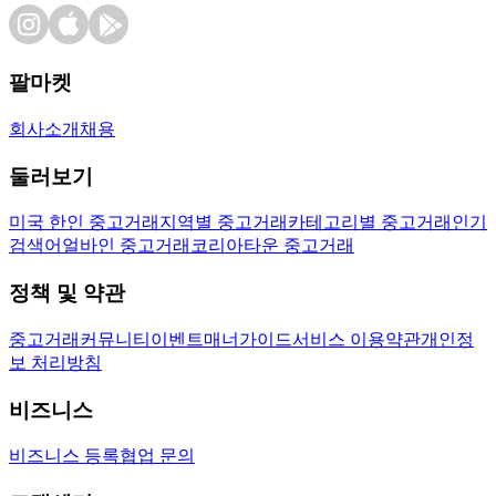
팔마켓
회사소개
채용
둘러보기
미국 한인 중고거래
지역별 중고거래
카테고리별 중고거래
인기
검색어
얼바인 중고거래
코리아타운 중고거래
정책 및 약관
중고거래
커뮤니티
이벤트
매너가이드
서비스 이용약관
개인정
보 처리방침
비즈니스
비즈니스 등록
협업 문의