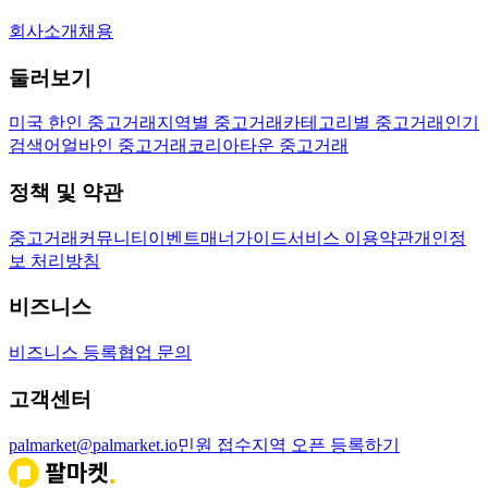
회사소개
채용
둘러보기
미국 한인 중고거래
지역별 중고거래
카테고리별 중고거래
인기
검색어
얼바인 중고거래
코리아타운 중고거래
정책 및 약관
중고거래
커뮤니티
이벤트
매너가이드
서비스 이용약관
개인정
보 처리방침
비즈니스
비즈니스 등록
협업 문의
고객센터
palmarket@palmarket.io
민원 접수
지역 오픈 등록하기