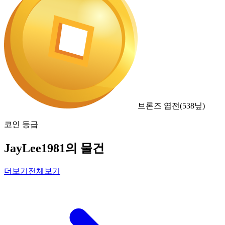
브론즈 엽전
(
538
닢)
코인 등급
JayLee1981의 물건
더보기
전체보기