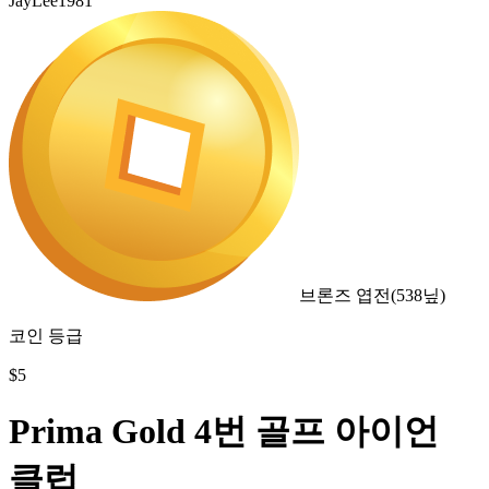
JayLee1981
브론즈 엽전
(
538
닢)
코인 등급
$
5
Prima Gold 4번 골프 아이언
클럽