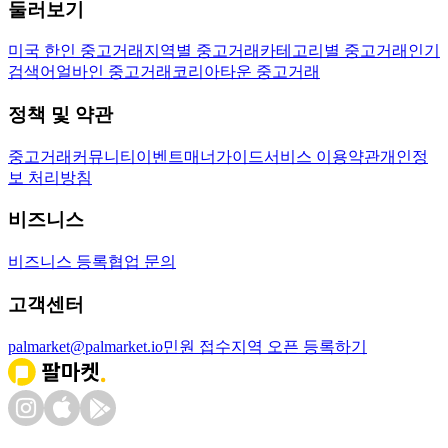
둘러보기
미국 한인 중고거래
지역별 중고거래
카테고리별 중고거래
인기
검색어
얼바인 중고거래
코리아타운 중고거래
정책 및 약관
중고거래
커뮤니티
이벤트
매너가이드
서비스 이용약관
개인정
보 처리방침
비즈니스
비즈니스 등록
협업 문의
고객센터
palmarket@palmarket.io
민원 접수
지역 오픈 등록하기