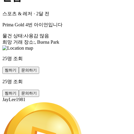
스포츠 & 레저
·
2달 전
Prima Gold 4번 아이언입니다
물건 상태
:
사용감 많음
희망 거래 장소
:
, Buena Park
25
명 조회
찜하기
문의하기
25
명 조회
찜하기
문의하기
JayLee1981