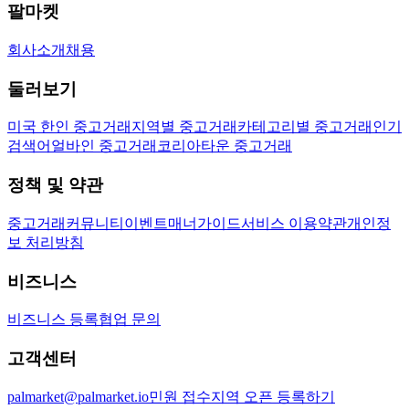
팔마켓
회사소개
채용
둘러보기
미국 한인 중고거래
지역별 중고거래
카테고리별 중고거래
인기
검색어
얼바인 중고거래
코리아타운 중고거래
정책 및 약관
중고거래
커뮤니티
이벤트
매너가이드
서비스 이용약관
개인정
보 처리방침
비즈니스
비즈니스 등록
협업 문의
고객센터
palmarket@palmarket.io
민원 접수
지역 오픈 등록하기