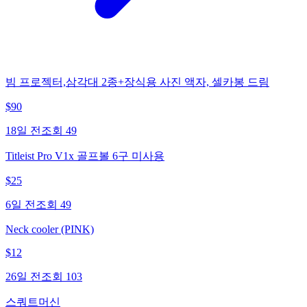
빔 프로젝터,삼각대 2종+장식용 사진 액자, 셀카봉 드림
$
90
18일 전
조회
49
Titleist Pro V1x 골프볼 6구 미사용
$
25
6일 전
조회
49
Neck cooler (PINK)
$
12
26일 전
조회
103
스쿼트머신