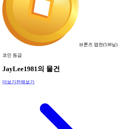
브론즈 엽전
(
538
닢)
코인 등급
JayLee1981의 물건
더보기
전체보기