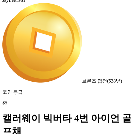
JayLee1981
브론즈 엽전
(
538
닢)
코인 등급
$
5
캘러웨이 빅버타 4번 아이언 골
프채