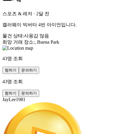
스포츠 & 레저
·
2달 전
캘러웨이 빅버타 4번 아이언입니다.
물건 상태
:
사용감 많음
희망 거래 장소
:
, Buena Park
43
명 조회
찜하기
문의하기
43
명 조회
찜하기
문의하기
JayLee1981