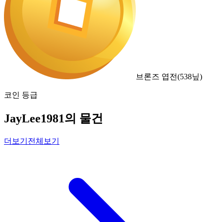
브론즈 엽전
(
538
닢)
코인 등급
JayLee1981의 물건
더보기
전체보기