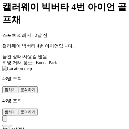
캘러웨이 빅버타 4번 아이언 골
프채
스포츠 & 레저
·
2달 전
캘러웨이 빅버타 4번 아이언입니다.
물건 상태
:
사용감 많음
희망 거래 장소
:
, Buena Park
43
명 조회
찜하기
문의하기
43
명 조회
찜하기
문의하기