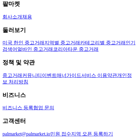
팔마켓
회사소개
채용
둘러보기
미국 한인 중고거래
지역별 중고거래
카테고리별 중고거래
인기
검색어
얼바인 중고거래
코리아타운 중고거래
정책 및 약관
중고거래
커뮤니티
이벤트
매너가이드
서비스 이용약관
개인정
보 처리방침
비즈니스
비즈니스 등록
협업 문의
고객센터
palmarket@palmarket.io
민원 접수
지역 오픈 등록하기