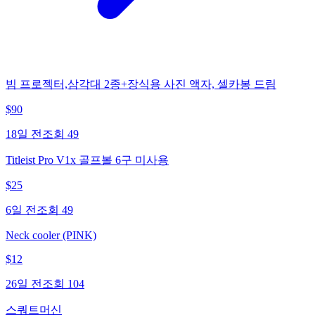
빔 프로젝터,삼각대 2종+장식용 사진 액자, 셀카봉 드림
$
90
18일 전
조회
49
Titleist Pro V1x 골프볼 6구 미사용
$
25
6일 전
조회
49
Neck cooler (PINK)
$
12
26일 전
조회
104
스쿼트머신