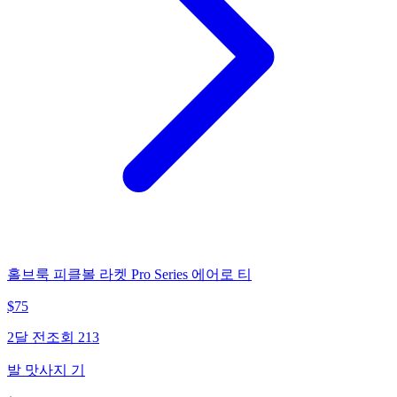
홀브룩 피클볼 라켓 Pro Series 에어로 티
$
75
2달 전
조회
213
발 맛사지 기