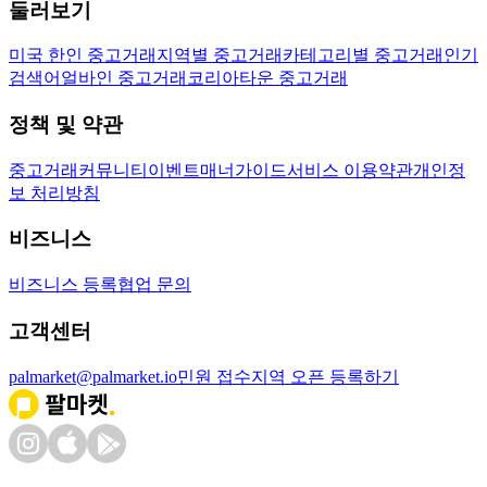
둘러보기
미국 한인 중고거래
지역별 중고거래
카테고리별 중고거래
인기
검색어
얼바인 중고거래
코리아타운 중고거래
정책 및 약관
중고거래
커뮤니티
이벤트
매너가이드
서비스 이용약관
개인정
보 처리방침
비즈니스
비즈니스 등록
협업 문의
고객센터
palmarket@palmarket.io
민원 접수
지역 오픈 등록하기