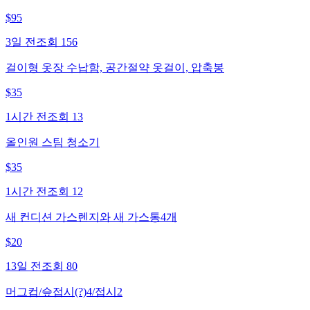
$
95
3일 전
조회
156
걸이형 옷장 수납함, 공간절약 옷걸이, 압축봉
$
35
1시간 전
조회
13
올인원 스팀 청소기
$
35
1시간 전
조회
12
새 컨디션 가스렌지와 새 가스통4개
$
20
13일 전
조회
80
머그컵/슾접시(?)4/접시2