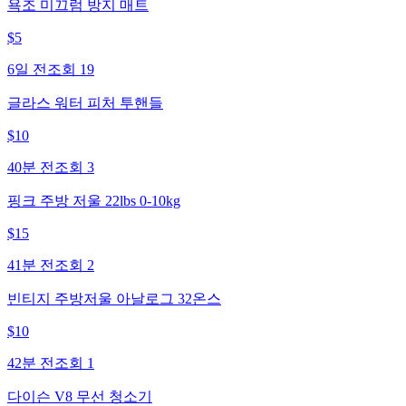
욕조 미끄럼 방지 매트
$
5
6일 전
조회
19
글라스 워터 피처 투핸들
$
10
40분 전
조회
3
핑크 주방 저울 22lbs 0-10kg
$
15
41분 전
조회
2
빈티지 주방저울 아날로그 32온스
$
10
42분 전
조회
1
다이슨 V8 무선 청소기