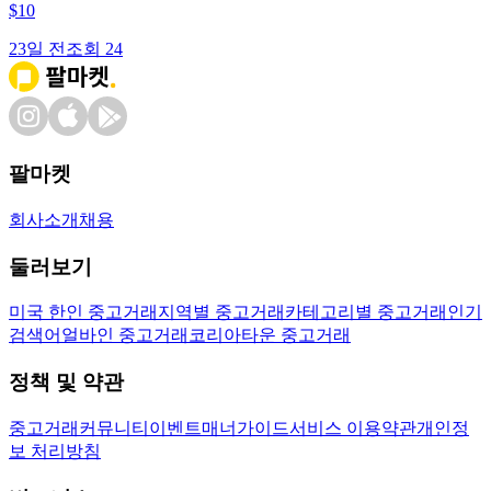
$
10
23일 전
조회
24
팔마켓
회사소개
채용
둘러보기
미국 한인 중고거래
지역별 중고거래
카테고리별 중고거래
인기
검색어
얼바인 중고거래
코리아타운 중고거래
정책 및 약관
중고거래
커뮤니티
이벤트
매너가이드
서비스 이용약관
개인정
보 처리방침