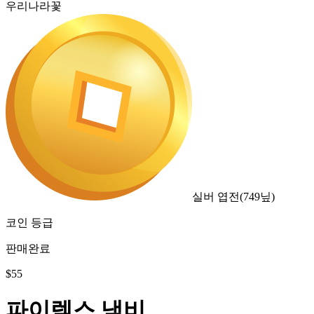
우리나라꽃
실버 엽전
(
749
닢)
코인 등급
판매완료
$
55
파이렉스 냄비