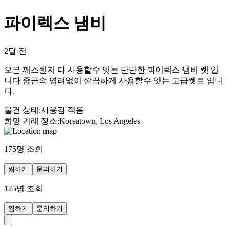
파이렉스 냄비
2달 전
오븐 깨스렌지 다 사용할수 잇는 단단한 파이렉스 냄비 쎗 입
니다 중금속 염려없이 깔끔하게 사용할수 잇는 고급쎗트 입니
다.
물건 상태
:
사용감 적음
희망 거래 장소
:
Koreatown, Los Angeles
175
명 조회
찜하기
문의하기
175
명 조회
찜하기
문의하기