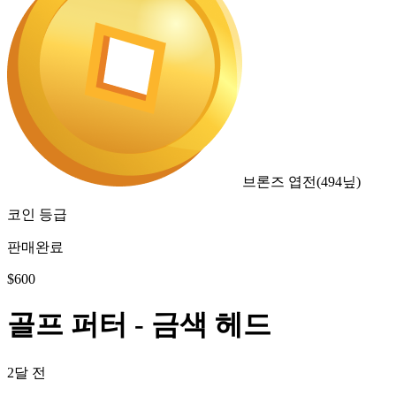
브론즈 엽전
(
494
닢)
코인 등급
판매완료
$
600
골프 퍼터 - 금색 헤드
2달 전