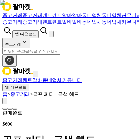
중고거래
중고거래
렌트
렌트
알바
알바
동네업체
동네업체
커뮤니
중고거래
중고거래
렌트
렌트
알바
알바
동네업체
동네업체
커뮤니
앱 다운로드
중고거래
중고거래
렌트
알바
동네업체
커뮤니티
앱 다운로드
홈
>
중고거래
>
골프 퍼터 - 금색 헤드
판매완료
$
600