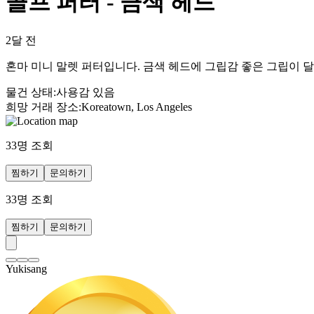
골프 퍼터 - 금색 헤드
2달 전
혼마 미니 말렛 퍼터입니다. 금색 헤드에 그립감 좋은 그립이 달
물건 상태
:
사용감 있음
희망 거래 장소
:
Koreatown, Los Angeles
33
명 조회
찜하기
문의하기
33
명 조회
찜하기
문의하기
Yukisang