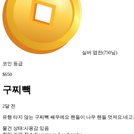
실버 엽전
(
750
닢)
코인 등급
$
650
구찌빽
2달 전
유행 타지 않는 구찌빽 쌔무에요 핸들이 나무 핸들 멋져요.네고
물건 상태
:
사용감 있음