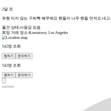
2달 전
유행 타지 않는 구찌빽 쌔무에요 핸들이 나무 핸들 멋져요.네고
물건 상태
:
사용감 있음
희망 거래 장소
:
Koreatown, Los Angeles
542
명 조회
찜하기
문의하기
542
명 조회
찜하기
문의하기