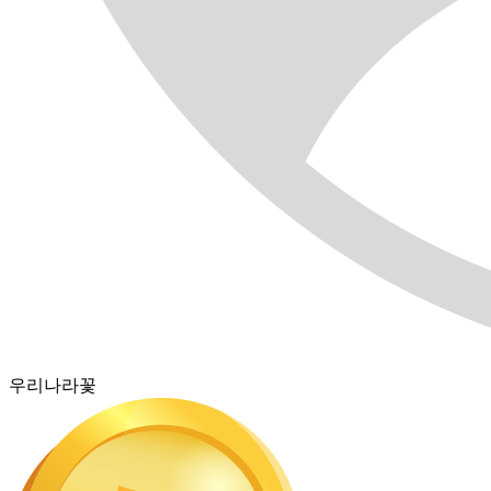
우리나라꽃