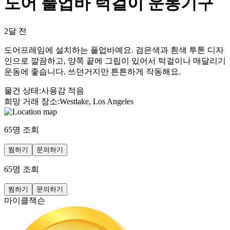
도어 풀업바 턱걸이 운동기구
2달 전
도어프레임에 설치하는 풀업바예요. 검은색과 흰색 투톤 디자
인으로 깔끔하고, 양쪽 끝에 그립이 있어서 턱걸이나 매달리기
운동에 좋습니다. 쓰던거지만 튼튼하게 작동해요.
물건 상태
:
사용감 적음
희망 거래 장소
:
Westlake, Los Angeles
65
명 조회
찜하기
문의하기
65
명 조회
찜하기
문의하기
마이클잭슨