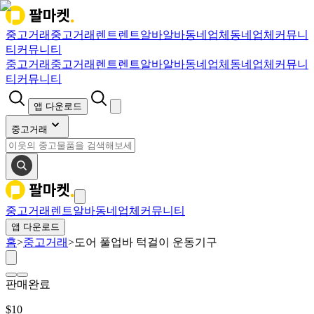
중고거래
중고거래
렌트
렌트
알바
알바
동네업체
동네업체
커뮤니
티
커뮤니티
중고거래
중고거래
렌트
렌트
알바
알바
동네업체
동네업체
커뮤니
티
커뮤니티
앱 다운로드
중고거래
중고거래
렌트
알바
동네업체
커뮤니티
앱 다운로드
홈
>
중고거래
>
도어 풀업바 턱걸이 운동기구
판매완료
$
10