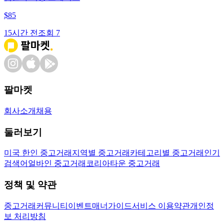
$
85
15시간 전
조회
7
팔마켓
회사소개
채용
둘러보기
미국 한인 중고거래
지역별 중고거래
카테고리별 중고거래
인기
검색어
얼바인 중고거래
코리아타운 중고거래
정책 및 약관
중고거래
커뮤니티
이벤트
매너가이드
서비스 이용약관
개인정
보 처리방침