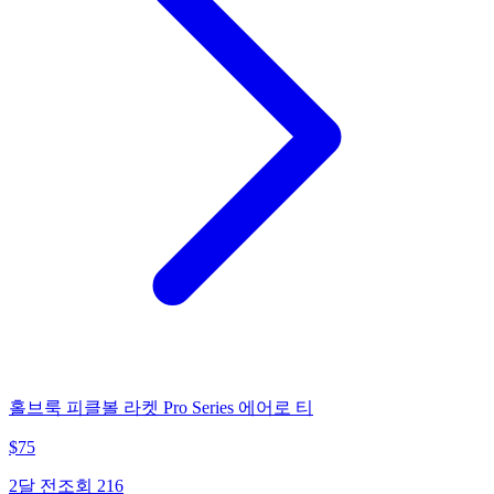
홀브룩 피클볼 라켓 Pro Series 에어로 티
$
75
2달 전
조회
216