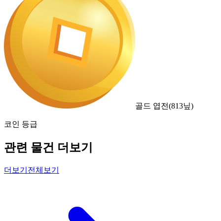
골드 엽전
(
813
닢)
코인 등급
관련 물건 더보기
더보기
전체보기