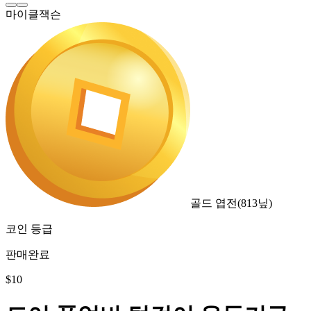
마이클잭슨
골드 엽전
(
813
닢)
코인 등급
판매완료
$
10