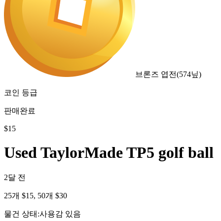
브론즈 엽전
(
574
닢)
코인 등급
판매완료
$
15
Used TaylorMade TP5 golf ball
2달 전
25개 $15, 50개 $30
물건 상태
:
사용감 있음