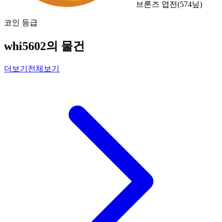
브론즈 엽전
(
574
닢)
코인 등급
whi5602의 물건
더보기
전체보기