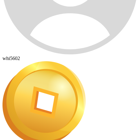
whi5602