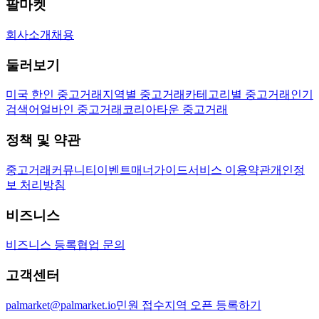
팔마켓
회사소개
채용
둘러보기
미국 한인 중고거래
지역별 중고거래
카테고리별 중고거래
인기
검색어
얼바인 중고거래
코리아타운 중고거래
정책 및 약관
중고거래
커뮤니티
이벤트
매너가이드
서비스 이용약관
개인정
보 처리방침
비즈니스
비즈니스 등록
협업 문의
고객센터
palmarket@palmarket.io
민원 접수
지역 오픈 등록하기