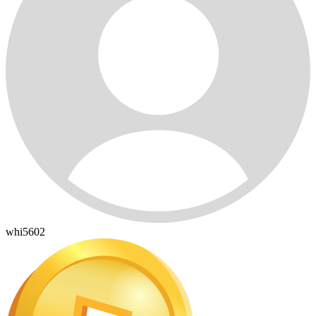
whi5602