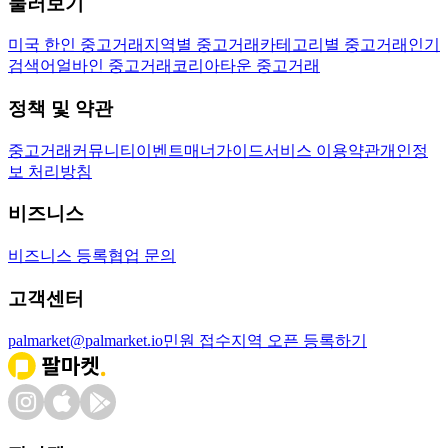
둘러보기
미국 한인 중고거래
지역별 중고거래
카테고리별 중고거래
인기
검색어
얼바인 중고거래
코리아타운 중고거래
정책 및 약관
중고거래
커뮤니티
이벤트
매너가이드
서비스 이용약관
개인정
보 처리방침
비즈니스
비즈니스 등록
협업 문의
고객센터
palmarket@palmarket.io
민원 접수
지역 오픈 등록하기