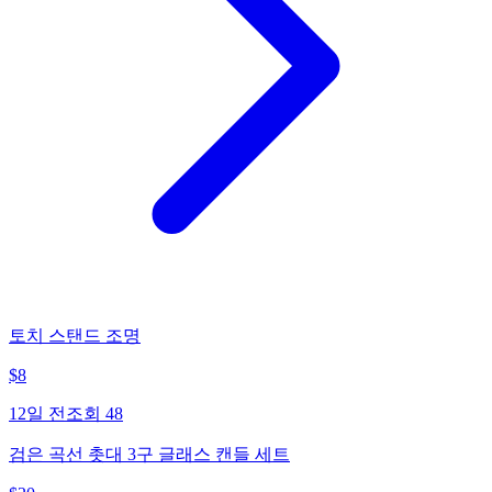
토치 스탠드 조명
$
8
12일 전
조회
48
검은 곡선 촛대 3구 글래스 캔들 세트