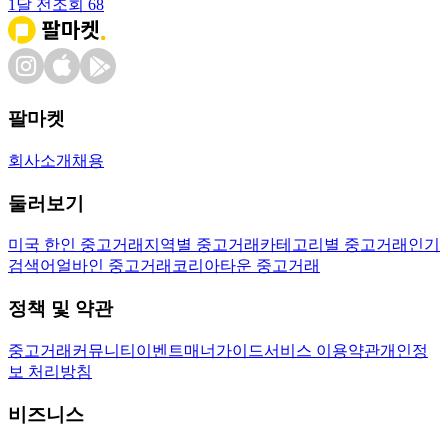
1달 전
조회
68
팔마켓
회사소개
채용
둘러보기
미국 한인 중고거래
지역별 중고거래
카테고리별 중고거래
인기
검색어
얼바인 중고거래
코리아타운 중고거래
정책 및 약관
중고거래
커뮤니티
이벤트
매너가이드
서비스 이용약관
개인정
보 처리방침
비즈니스