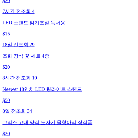
$
20
7시간 전
조회
4
LED 스탠드 밝기조절 독서용
$
15
18일 전
조회
29
조화 장식 꽃 세트 4종
$
20
8시간 전
조회
10
Neewer 18인치 LED 링라이트 스탠드
$
50
8일 전
조회
34
그리스 고대 양식 도자기 물항아리 장식품
$
20