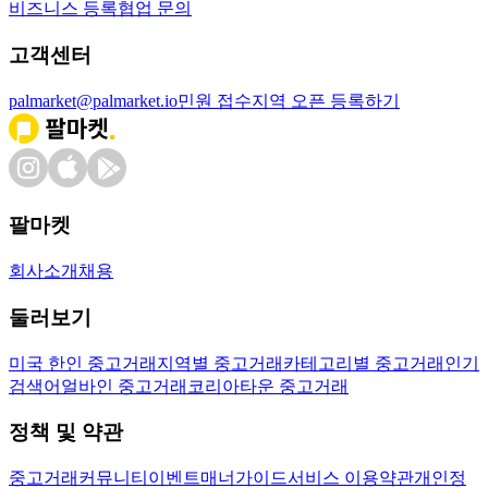
비즈니스 등록
협업 문의
고객센터
palmarket@palmarket.io
민원 접수
지역 오픈 등록하기
팔마켓
회사소개
채용
둘러보기
미국 한인 중고거래
지역별 중고거래
카테고리별 중고거래
인기
검색어
얼바인 중고거래
코리아타운 중고거래
정책 및 약관
중고거래
커뮤니티
이벤트
매너가이드
서비스 이용약관
개인정