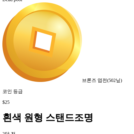
브론즈 엽전
(
502
닢)
코인 등급
$
25
흰색 원형 스탠드조명
2달 전