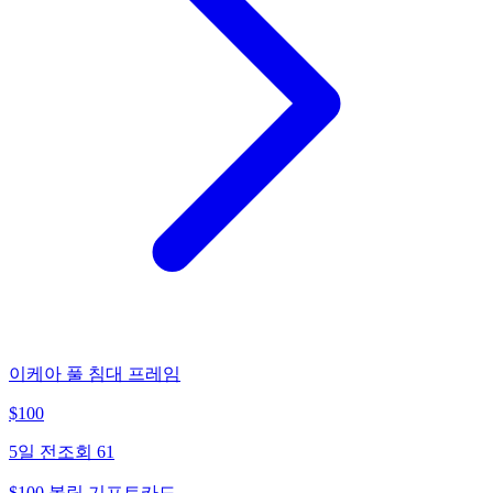
이케아 풀 침대 프레임
$
100
5일 전
조회
61
$100 볼링 기프트카드