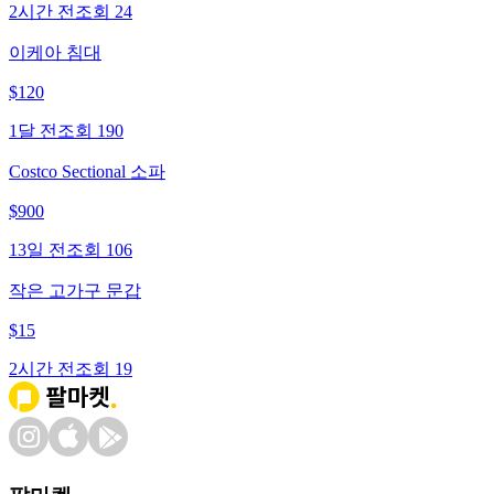
2시간 전
조회
24
이케아 침대
$
120
1달 전
조회
190
Costco Sectional 소파
$
900
13일 전
조회
106
작은 고가구 문갑
$
15
2시간 전
조회
19