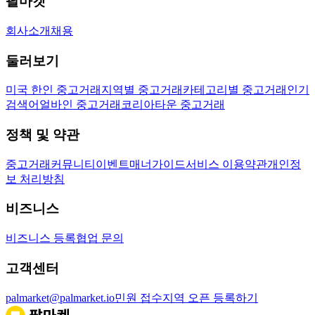
팔마켓
회사소개
채용
둘러보기
미국 한인 중고거래
지역별 중고거래
카테고리별 중고거래
인기
검색어
얼바인 중고거래
코리아타운 중고거래
정책 및 약관
중고거래
커뮤니티
이벤트
매너가이드
서비스 이용약관
개인정
보 처리방침
비즈니스
비즈니스 등록
협업 문의
고객센터
palmarket@palmarket.io
민원 접수
지역 오픈 등록하기