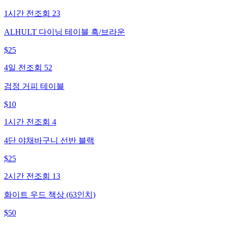
1시간 전
조회
23
ALHULT 다이닝 테이블 흑/브라운
$
25
4일 전
조회
52
검정 거피 테이블
$
10
1시간 전
조회
4
4단 야채바구니 선반 블랙
$
25
2시간 전
조회
13
화이트 우드 책상 (63인치)
$
50