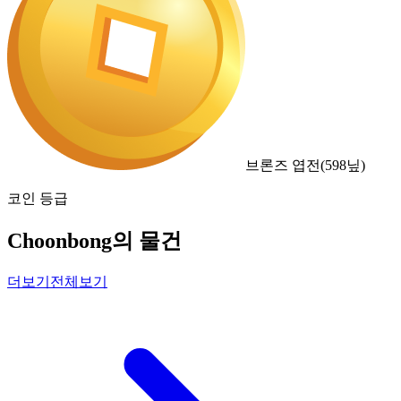
브론즈 엽전
(
598
닢)
코인 등급
Choonbong의 물건
더보기
전체보기