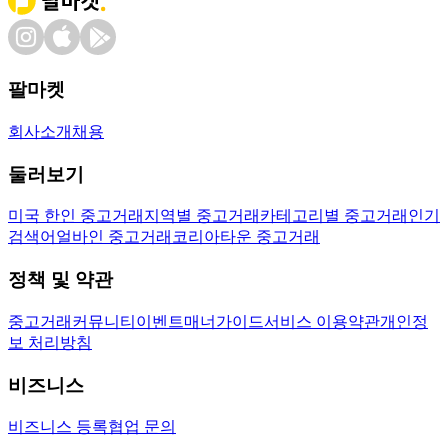
팔마켓
회사소개
채용
둘러보기
미국 한인 중고거래
지역별 중고거래
카테고리별 중고거래
인기
검색어
얼바인 중고거래
코리아타운 중고거래
정책 및 약관
중고거래
커뮤니티
이벤트
매너가이드
서비스 이용약관
개인정
보 처리방침
비즈니스
비즈니스 등록
협업 문의