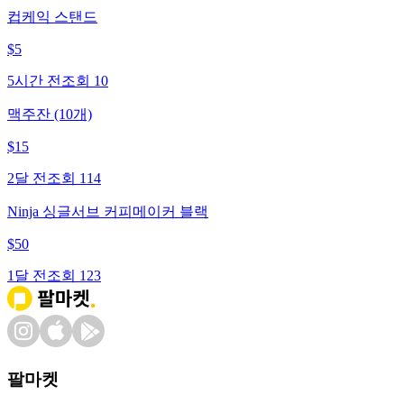
컵케익 스탠드
$
5
5시간 전
조회
10
맥주잔 (10개)
$
15
2달 전
조회
114
Ninja 싱글서브 커피메이커 블랙
$
50
1달 전
조회
123
팔마켓