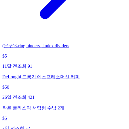
(문구)3-ring binders , Index dividers
$
5
11달 전
조회
91
DeLonghi 드롱기 에스프레소머신 커피
$
50
26일 전
조회
421
작은 플라스틱 서랍형 수납 2개
$
5
7일 전
조회
32