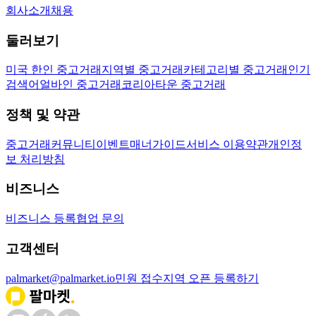
회사소개
채용
둘러보기
미국 한인 중고거래
지역별 중고거래
카테고리별 중고거래
인기
검색어
얼바인 중고거래
코리아타운 중고거래
정책 및 약관
중고거래
커뮤니티
이벤트
매너가이드
서비스 이용약관
개인정
보 처리방침
비즈니스
비즈니스 등록
협업 문의
고객센터
palmarket@palmarket.io
민원 접수
지역 오픈 등록하기