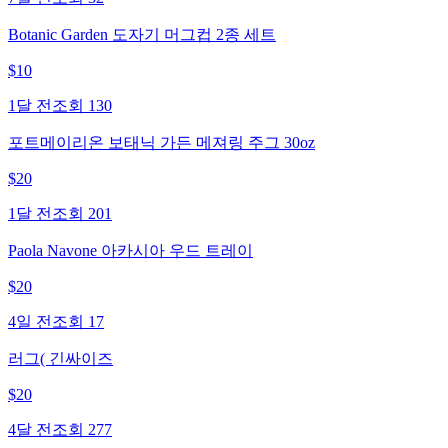
Botanic Garden 도자기 머그컵 2종 세트
$
10
1달 전
조회
130
포트메이리온 보태닉 가든 메져링 주그 30oz
$
20
1달 전
조회
201
Paola Navone 아카시아 우드 트레이
$
20
4일 전
조회
17
러그( 긴싸이즈
$
20
4달 전
조회
277