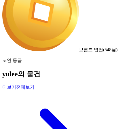
브론즈 엽전
(
548
닢)
코인 등급
yulee의 물건
더보기
전체보기