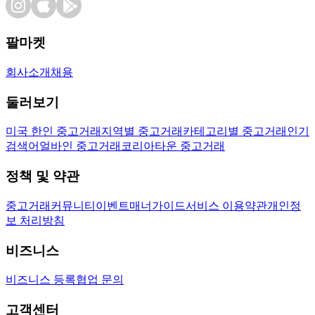
팔마켓
회사소개
채용
둘러보기
미국 한인 중고거래
지역별 중고거래
카테고리별 중고거래
인기
검색어
얼바인 중고거래
코리아타운 중고거래
정책 및 약관
중고거래
커뮤니티
이벤트
매너가이드
서비스 이용약관
개인정
보 처리방침
비즈니스
비즈니스 등록
협업 문의
고객센터