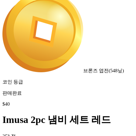
브론즈 엽전
(
548
닢)
코인 등급
판매완료
$
40
Imusa 2pc 냄비 세트 레드