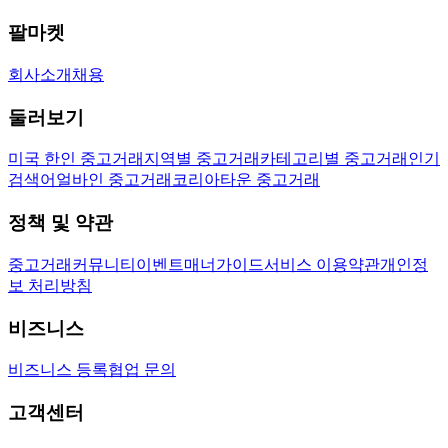
팔마켓
회사소개
채용
둘러보기
미국 한인 중고거래
지역별 중고거래
카테고리별 중고거래
인기
검색어
얼바인 중고거래
코리아타운 중고거래
정책 및 약관
중고거래
커뮤니티
이벤트
매너가이드
서비스 이용약관
개인정
보 처리방침
비즈니스
비즈니스 등록
협업 문의
고객센터