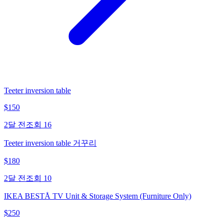
Teeter inversion table
$
150
2달 전
조회
16
Teeter inversion table 거꾸리
$
180
2달 전
조회
10
IKEA BESTÅ TV Unit & Storage System (Furniture Only)
$
250