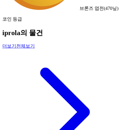
브론즈 엽전
(
470
닢)
코인 등급
iprola의 물건
더보기
전체보기