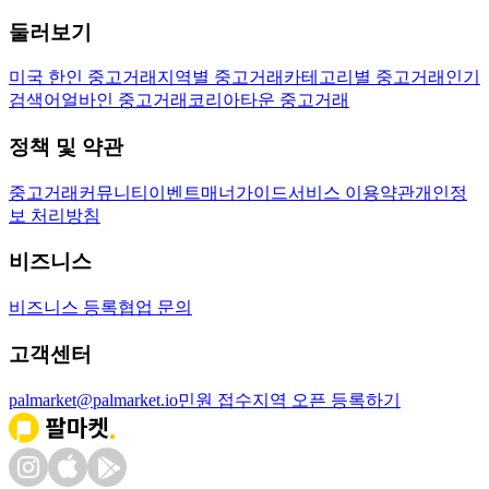
둘러보기
미국 한인 중고거래
지역별 중고거래
카테고리별 중고거래
인기
검색어
얼바인 중고거래
코리아타운 중고거래
정책 및 약관
중고거래
커뮤니티
이벤트
매너가이드
서비스 이용약관
개인정
보 처리방침
비즈니스
비즈니스 등록
협업 문의
고객센터
palmarket@palmarket.io
민원 접수
지역 오픈 등록하기