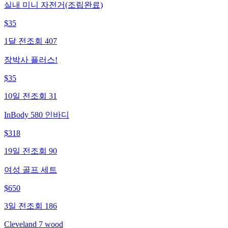
실내 미니 자전거(조립완료)
$
35
1달 전
조회
407
장박사 플러스!
$
35
10일 전
조회
31
InBody 580 인바디
$
318
19일 전
조회
90
여성 골프 세트
$
650
3일 전
조회
186
Cleveland 7 wood