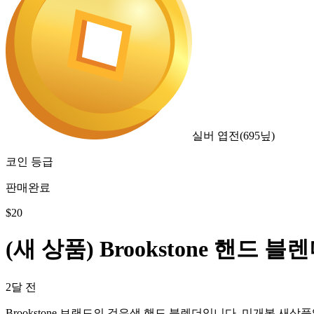
실버 엽전
(
695
닢)
코인 등급
판매완료
$
20
(새 상품) Brookstone 핸드 
2달 전
Brookstone 브랜드의 검은색 핸드 블렌더입니다. 미개봉 새상