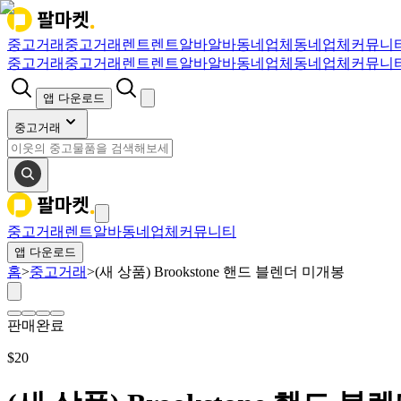
중고거래
중고거래
렌트
렌트
알바
알바
동네업체
동네업체
커뮤니
중고거래
중고거래
렌트
렌트
알바
알바
동네업체
동네업체
커뮤니
앱 다운로드
중고거래
중고거래
렌트
알바
동네업체
커뮤니티
앱 다운로드
홈
>
중고거래
>
(새 상품) Brookstone 핸드 블렌더 미개봉
판매완료
$
20