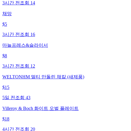
3시간 전
조회
14
채망
$
5
3시간 전
조회
16
마늘프레스&슬라이서
$
8
3시간 전
조회
12
WELTONHM 멀티 만돌린 채칼 (새제품)
$
15
5일 전
조회
43
Villeroy & Boch 화이트 오벌 플레이트
$
18
4시간 전
조회
20