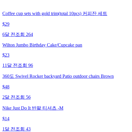
Coffee cup sets with gold trim(total 10pcs) 커피잔 세트
$
29
6달 전
조회
264
Wilton Jumbo Birthday Cake/Cupcake pan
$
23
11달 전
조회
96
360도 Swivel Rocker backyard Patio outdoor chairs Brown
$
48
2달 전
조회
56
Nike Just Do It 반팔 티셔츠 -M
$
14
1달 전
조회
43