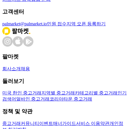
고객센터
palmarket@palmarket.io
민원 접수
지역 오픈 등록하기
팔마켓
회사소개
채용
둘러보기
미국 한인 중고거래
지역별 중고거래
카테고리별 중고거래
인기
검색어
얼바인 중고거래
코리아타운 중고거래
정책 및 약관
중고거래
커뮤니티
이벤트
매너가이드
서비스 이용약관
개인정