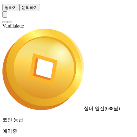
찜하기
문의하기
Vanillalatte
실버 엽전
(
688
닢)
코인 등급
예약중