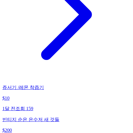
쥬서기 /레몬 착즙기
$
10
1달 전
조회
159
빈티지 순은 은수저 새 것들
$
200