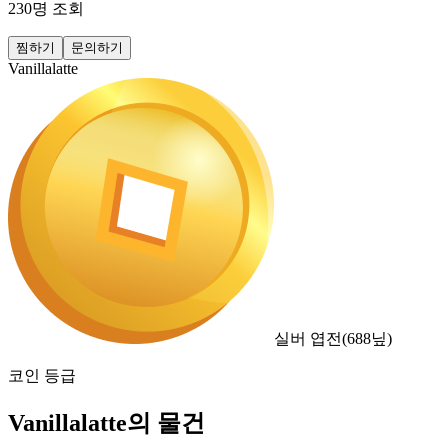
230
명 조회
찜하기
문의하기
Vanillalatte
실버 엽전
(
688
닢)
코인 등급
Vanillalatte의 물건