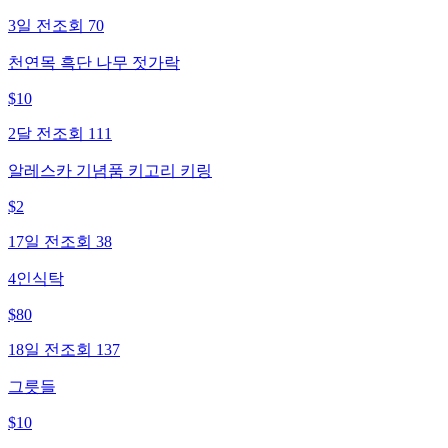
3일 전
조회
70
천연목 흑단 나무 젓가락
$
10
2달 전
조회
111
알레스카 기념품 키고리 키링
$
2
17일 전
조회
38
4인식탁
$
80
18일 전
조회
137
그릇들
$
10