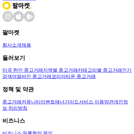
팔마켓
회사소개
채용
둘러보기
미국 한인 중고거래
지역별 중고거래
카테고리별 중고거래
인기
검색어
얼바인 중고거래
코리아타운 중고거래
정책 및 약관
중고거래
커뮤니티
이벤트
매너가이드
서비스 이용약관
개인정
보 처리방침
비즈니스
비즈니스 등록
협업 문의