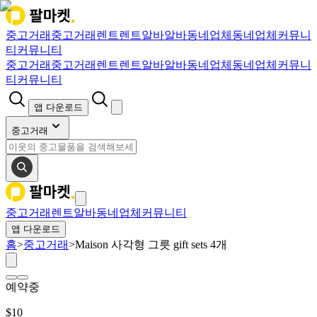
중고거래
중고거래
렌트
렌트
알바
알바
동네업체
동네업체
커뮤니
티
커뮤니티
중고거래
중고거래
렌트
렌트
알바
알바
동네업체
동네업체
커뮤니
티
커뮤니티
앱 다운로드
중고거래
중고거래
렌트
알바
동네업체
커뮤니티
앱 다운로드
홈
>
중고거래
>
Maison 사각형 그릇 gift sets 4개
예약중
$
10