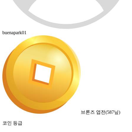
buenapark01
브론즈 엽전
(
587
닢)
코인 등급