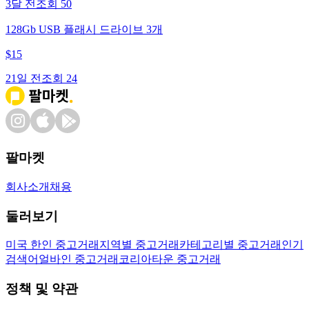
3달 전
조회
50
128Gb USB 플래시 드라이브 3개
$
15
21일 전
조회
24
팔마켓
회사소개
채용
둘러보기
미국 한인 중고거래
지역별 중고거래
카테고리별 중고거래
인기
검색어
얼바인 중고거래
코리아타운 중고거래
정책 및 약관