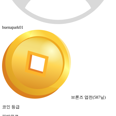
buenapark01
브론즈 엽전
(
587
닢)
코인 등급