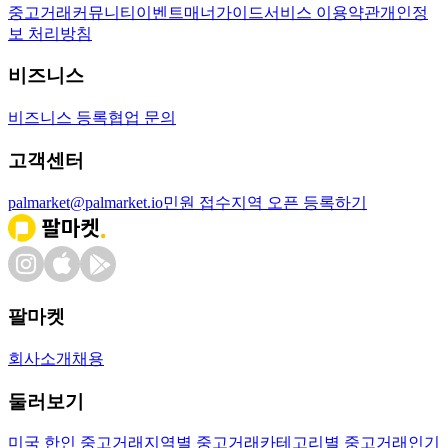
중고거래
커뮤니티
이벤트
매너가이드
서비스 이용약관
개인정
보 처리방침
비즈니스
비즈니스 등록
협업 문의
고객센터
palmarket@palmarket.io
민원 접수
지역 오픈 등록하기
팔마켓
회사소개
채용
둘러보기
미국 한인 중고거래
지역별 중고거래
카테고리별 중고거래
인기