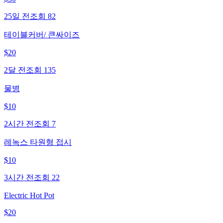
25일 전
조회
82
테이블커버/ 큰싸이즈
$
20
2달 전
조회
135
물병
$
10
2시간 전
조회
7
레녹스 타원형 접시
$
10
3시간 전
조회
22
Electric Hot Pot
$
20