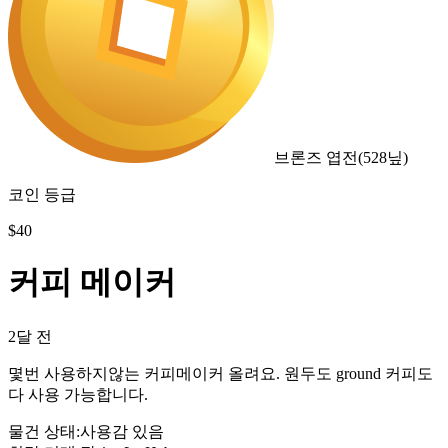
브론즈 엽전
(
528
닢)
코인 등급
$
40
커피 메이커
2달 전
몇번 사용하지않는 커피메이커 올려요. 원두도 ground 커피도
다 사용 가능합니다.
물건 상태
:
사용감 있음