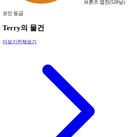
브론즈 엽전
(
528
닢)
코인 등급
Terry의 물건
더보기
전체보기