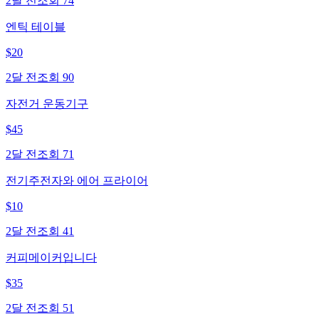
2달 전
조회
74
엔틱 테이블
$
20
2달 전
조회
90
자전거 운동기구
$
45
2달 전
조회
71
전기주전자와 에어 프라이어
$
10
2달 전
조회
41
커피메이커입니다
$
35
2달 전
조회
51