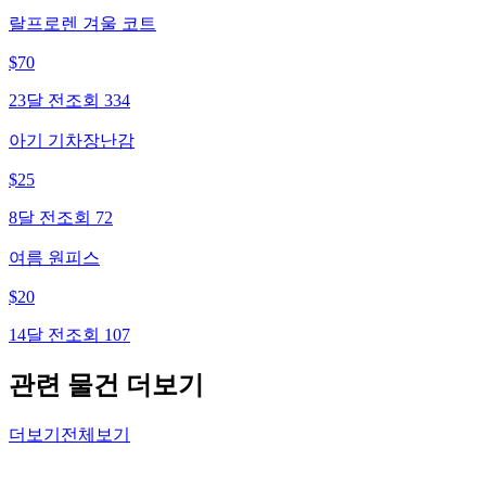
랄프로렌 겨울 코트
$
70
23달 전
조회
334
아기 기차장난감
$
25
8달 전
조회
72
여름 원피스
$
20
14달 전
조회
107
관련 물건 더보기
더보기
전체보기