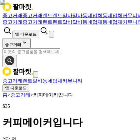
중고거래
중고거래
렌트
렌트
알바
알바
동네업체
동네업체
커뮤니
중고거래
중고거래
렌트
렌트
알바
알바
동네업체
동네업체
커뮤니
앱 다운로드
중고거래
중고거래
렌트
알바
동네업체
커뮤니티
앱 다운로드
홈
>
중고거래
>
커피메이커입니다
$
35
커피메이커입니다
2달 전