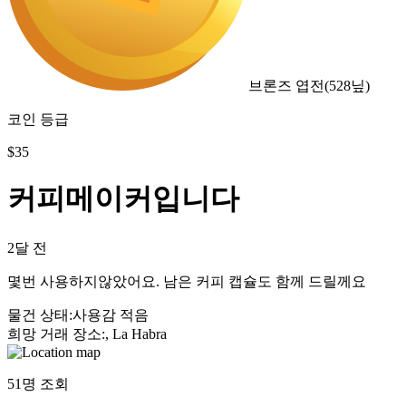
브론즈 엽전
(
528
닢)
코인 등급
$
35
커피메이커입니다
2달 전
몇번 사용하지않았어요. 남은 커피 캡슐도 함께 드릴께요
물건 상태
:
사용감 적음
희망 거래 장소
:
, La Habra
51
명 조회