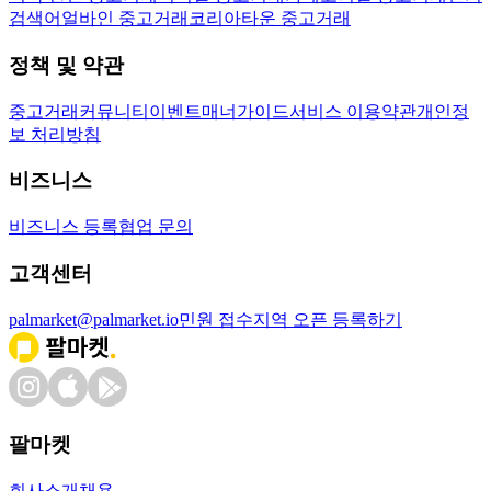
검색어
얼바인 중고거래
코리아타운 중고거래
정책 및 약관
중고거래
커뮤니티
이벤트
매너가이드
서비스 이용약관
개인정
보 처리방침
비즈니스
비즈니스 등록
협업 문의
고객센터
palmarket@palmarket.io
민원 접수
지역 오픈 등록하기
팔마켓
회사소개
채용