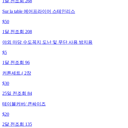
1달 전
조회
268
Sur la table 에어프라이어 스테인리스
$
50
1달 전
조회
208
야외 마당 수도꼭지 도난 및 무단 사용 방지용
$
5
1달 전
조회
96
커튼세트.( 2장
$
30
25일 전
조회
84
테이블커버/ 큰싸이즈
$
20
2달 전
조회
135