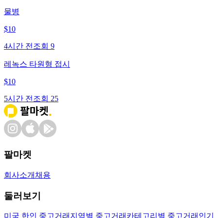
물병
$
10
4시간 전
조회
9
레녹스 타원형 접시
$
10
5시간 전
조회
25
팔마켓
회사소개
채용
둘러보기
미국 한인 중고거래
지역별 중고거래
카테고리별 중고거래
인기