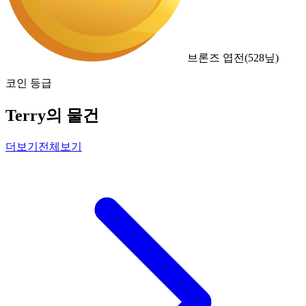
브론즈 엽전
(
528
닢)
코인 등급
Terry의 물건
더보기
전체보기