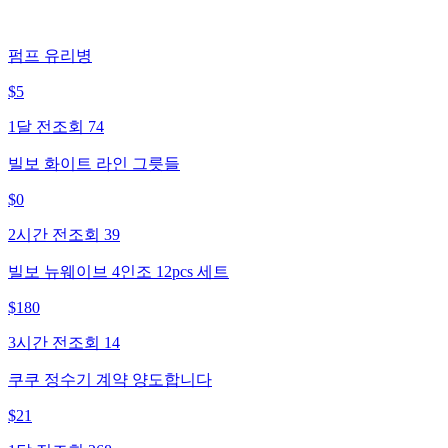
펌프 유리병
$
5
1달 전
조회
74
빌보 화이트 라인 그릇들
$
0
2시간 전
조회
39
빌보 뉴웨이브 4인조 12pcs 세트
$
180
3시간 전
조회
14
쿠쿠 정수기 계약 양도합니다
$
21