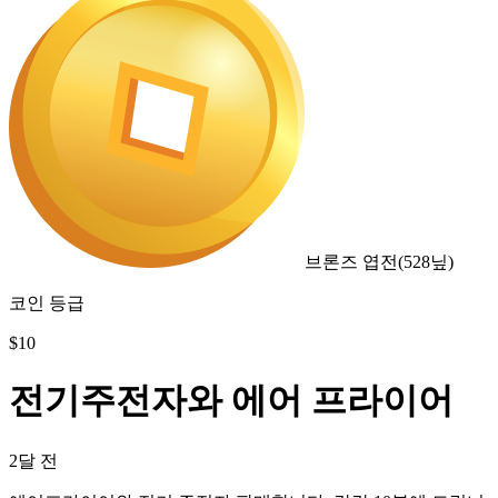
브론즈 엽전
(
528
닢)
코인 등급
$
10
전기주전자와 에어 프라이어
2달 전