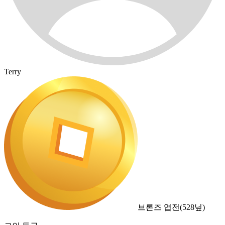
Terry
브론즈 엽전
(
528
닢)