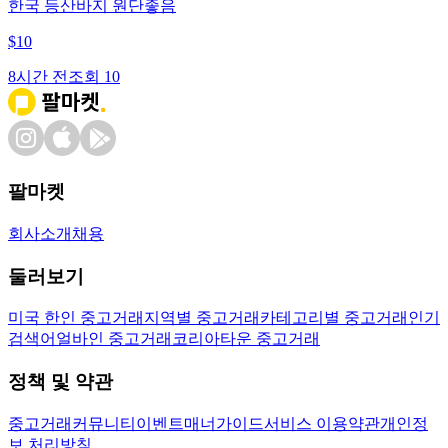
한국 등산바지 원단좋음
$
10
8시간 전
조회
10
팔마켓
회사소개
채용
둘러보기
미국 한인 중고거래
지역별 중고거래
카테고리별 중고거래
인기
검색어
얼바인 중고거래
코리아타운 중고거래
정책 및 약관
중고거래
커뮤니티
이벤트
매너가이드
서비스 이용약관
개인정
보 처리방침