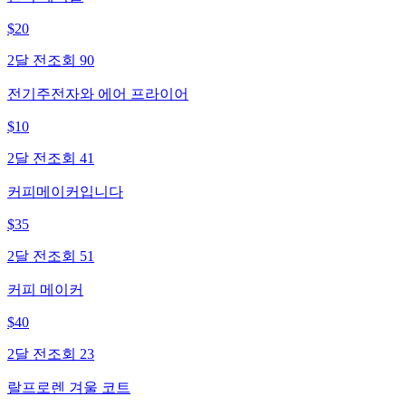
$
20
2달 전
조회
90
전기주전자와 에어 프라이어
$
10
2달 전
조회
41
커피메이커입니다
$
35
2달 전
조회
51
커피 메이커
$
40
2달 전
조회
23
랄프로렌 겨울 코트