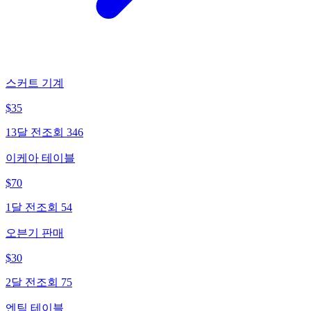
스커트 기계
$
35
13달 전
조회
346
이케아 테이블
$
70
1달 전
조회
54
오븐기 판매
$
30
2달 전
조회
75
엔틱 테이블