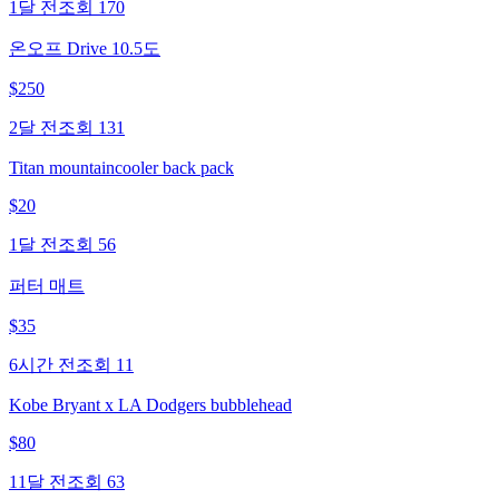
1달 전
조회
170
온오프 Drive 10.5도
$
250
2달 전
조회
131
Titan mountaincooler back pack
$
20
1달 전
조회
56
퍼터 매트
$
35
6시간 전
조회
11
Kobe Bryant x LA Dodgers bubblehead
$
80
11달 전
조회
63