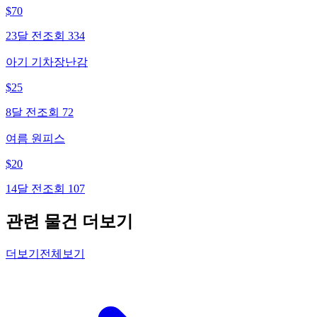
$
70
23달 전
조회
334
아기 기차장난감
$
25
8달 전
조회
72
여름 원피스
$
20
14달 전
조회
107
관련 물건 더보기
더보기
전체보기