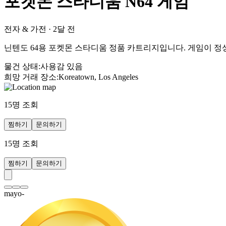
포켓몬 스타디움 N64 게임
전자 & 가전
·
2달 전
닌텐도 64용 포켓몬 스타디움 정품 카트리지입니다. 게임이 
물건 상태
:
사용감 있음
희망 거래 장소
:
Koreatown, Los Angeles
15
명 조회
찜하기
문의하기
15
명 조회
찜하기
문의하기
mayo-