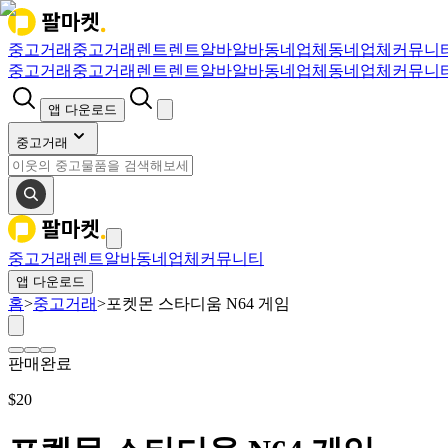
중고거래
중고거래
렌트
렌트
알바
알바
동네업체
동네업체
커뮤니
중고거래
중고거래
렌트
렌트
알바
알바
동네업체
동네업체
커뮤니
앱 다운로드
중고거래
중고거래
렌트
알바
동네업체
커뮤니티
앱 다운로드
홈
>
중고거래
>
포켓몬 스타디움 N64 게임
판매완료
$
20