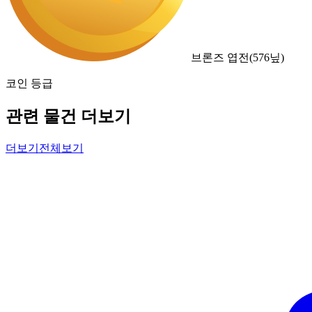
브론즈 엽전
(
576
닢)
코인 등급
관련 물건 더보기
더보기
전체보기