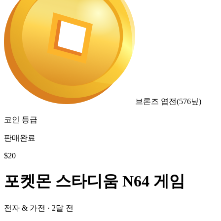
브론즈 엽전
(
576
닢)
코인 등급
판매완료
$
20
포켓몬 스타디움 N64 게임
전자 & 가전
·
2달 전