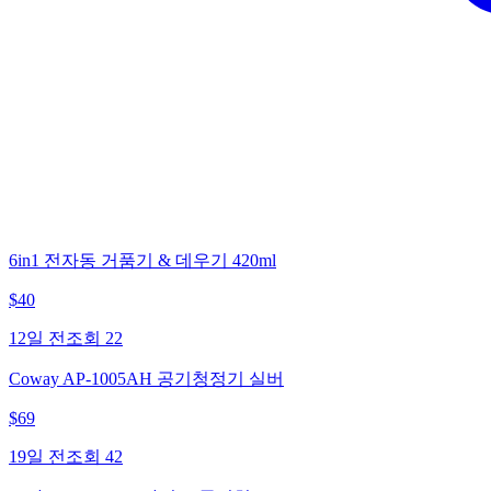
6in1 전자동 거품기 & 데우기 420ml
$
40
12일 전
조회
22
Coway AP-1005AH 공기청정기 실버
$
69
19일 전
조회
42