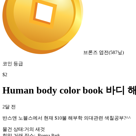
브론즈 엽전
(
587
닢)
코인 등급
$
2
Human body color book 바
2달 전
반스앤 노블스에서 현재 $10불 해부학 의대관련 색칠공부?^^
물건 상태
:
거의 새것
희망 거래 장소
:
, Buena Park