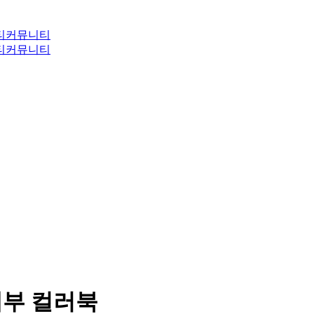
티
커뮤니티
티
커뮤니티
디 해부 컬러북