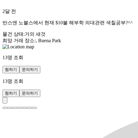
2달 전
반스앤 노블스에서 현재 $10불 해부학 의대관련 색칠공부?^^
물건 상태
:
거의 새것
희망 거래 장소
:
, Buena Park
13
명 조회
찜하기
문의하기
13
명 조회
찜하기
문의하기