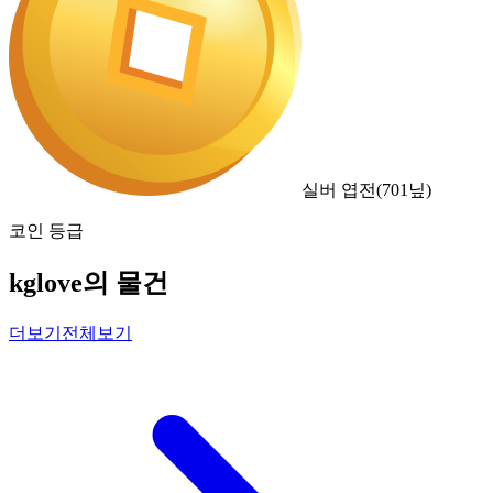
실버 엽전
(
701
닢)
코인 등급
kglove의 물건
더보기
전체보기