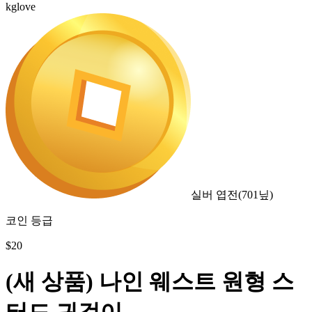
kglove
실버 엽전
(
701
닢)
코인 등급
$
20
(새 상품) 나인 웨스트 원형 스