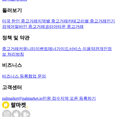
둘러보기
미국 한인 중고거래
지역별 중고거래
카테고리별 중고거래
인기
검색어
얼바인 중고거래
코리아타운 중고거래
정책 및 약관
중고거래
커뮤니티
이벤트
매너가이드
서비스 이용약관
개인정
보 처리방침
비즈니스
비즈니스 등록
협업 문의
고객센터
palmarket@palmarket.io
민원 접수
지역 오픈 등록하기