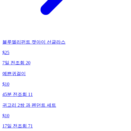
블루엘리펀트 캣아이 선글라스
$
25
7일 전
조회
20
예쁜귀걸이
$
10
45분 전
조회
11
귀고리 2쌍 과 펜던트 세트
$
10
17일 전
조회
71