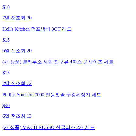
$
10
7일 전
조회
30
Hell's Kitchen 덤프냄비 3QT 레드
$
15
6일 전
조회
20
(새 상품) 벨라루소 사틴 침구류 4피스 퀸사이즈 세트
$
15
2달 전
조회
72
Philips Sonicare 7000 전동칫솔 구강세정기 세트
$
90
6일 전
조회
13
(새 상품) MACH RUSSO 선글라스 2개 세트