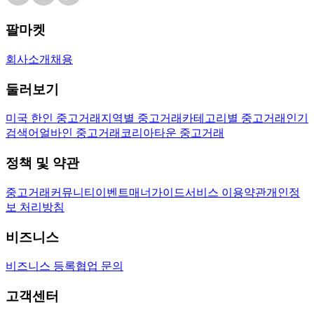
팔마켓
회사소개
채용
둘러보기
미국 한인 중고거래
지역별 중고거래
카테고리별 중고거래
인기
검색어
얼바인 중고거래
코리아타운 중고거래
정책 및 약관
중고거래
커뮤니티
이벤트
매너가이드
서비스 이용약관
개인정
보 처리방침
비즈니스
비즈니스 등록
협업 문의
고객센터