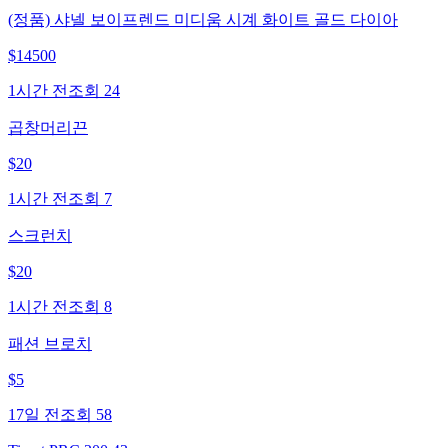
(정품) 샤넬 보이프렌드 미디움 시계 화이트 골드 다이아
$
14500
1시간 전
조회
24
곱창머리끈
$
20
1시간 전
조회
7
스크런치
$
20
1시간 전
조회
8
패션 브로치
$
5
17일 전
조회
58