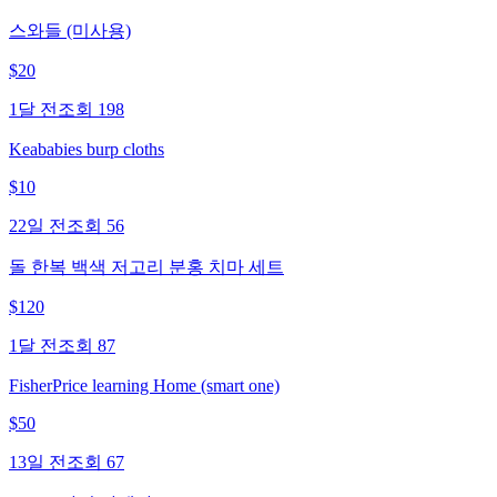
스와들 (미사용)
$
20
1달 전
조회
198
Keababies burp cloths
$
10
22일 전
조회
56
돌 한복 백색 저고리 분홍 치마 세트
$
120
1달 전
조회
87
FisherPrice learning Home (smart one)
$
50
13일 전
조회
67