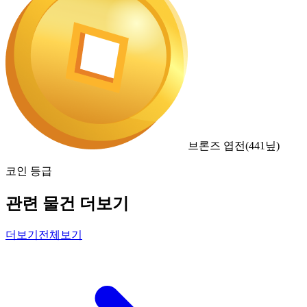
브론즈 엽전
(
441
닢)
코인 등급
관련 물건 더보기
더보기
전체보기