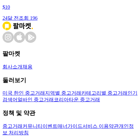
$
10
24달 전
조회
196
팔마켓
회사소개
채용
둘러보기
미국 한인 중고거래
지역별 중고거래
카테고리별 중고거래
인기
검색어
얼바인 중고거래
코리아타운 중고거래
정책 및 약관
중고거래
커뮤니티
이벤트
매너가이드
서비스 이용약관
개인정
보 처리방침