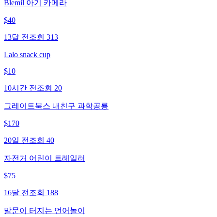
Blemil 아기 카메라
$
40
13달 전
조회
313
Lalo snack cup
$
10
10시간 전
조회
20
그레이트북스 내친구 과학공룡
$
170
20일 전
조회
40
자전거 어린이 트레일러
$
75
16달 전
조회
188
말문이 터지는 언어놀이