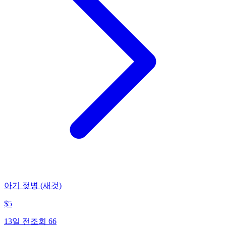
아기 젖병 (새것)
$
5
13일 전
조회
66