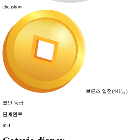
chchshow
브론즈 엽전
(
441
닢)
코인 등급
판매완료
$
50