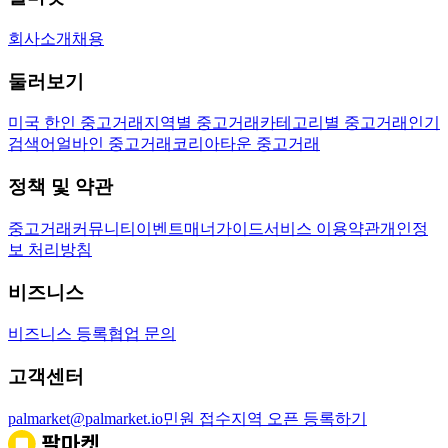
회사소개
채용
둘러보기
미국 한인 중고거래
지역별 중고거래
카테고리별 중고거래
인기
검색어
얼바인 중고거래
코리아타운 중고거래
정책 및 약관
중고거래
커뮤니티
이벤트
매너가이드
서비스 이용약관
개인정
보 처리방침
비즈니스
비즈니스 등록
협업 문의
고객센터
palmarket@palmarket.io
민원 접수
지역 오픈 등록하기