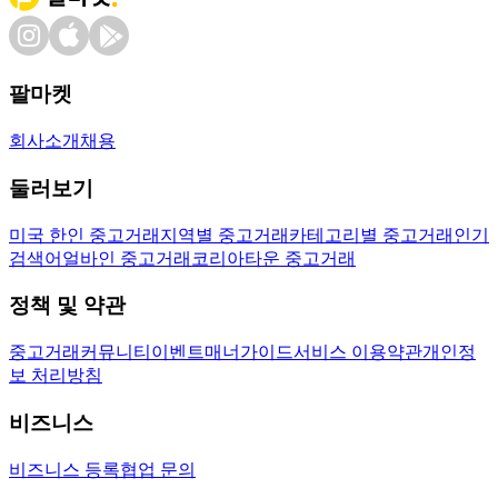
팔마켓
회사소개
채용
둘러보기
미국 한인 중고거래
지역별 중고거래
카테고리별 중고거래
인기
검색어
얼바인 중고거래
코리아타운 중고거래
정책 및 약관
중고거래
커뮤니티
이벤트
매너가이드
서비스 이용약관
개인정
보 처리방침
비즈니스
비즈니스 등록
협업 문의