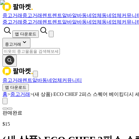
중고거래
중고거래
렌트
렌트
알바
알바
동네업체
동네업체
커뮤니
중고거래
중고거래
렌트
렌트
알바
알바
동네업체
동네업체
커뮤니
앱 다운로드
중고거래
중고거래
렌트
알바
동네업체
커뮤니티
앱 다운로드
홈
>
중고거래
>
(새 상품) ECO CHEF 2피스 스퀘어 베이킹디시 
판매완료
$
15