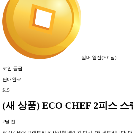
실버 엽전
(
701
닢)
코인 등급
판매완료
$
15
(새 상품) ECO CHEF 2피스
2달 전
ECO CHEF 브랜드의 정사각형 베이킹 디시 2개 세트입니다