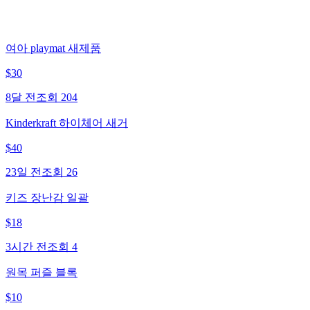
여아 playmat 새제품
$
30
8달 전
조회
204
Kinderkraft 하이체어 새거
$
40
23일 전
조회
26
키즈 장난감 일괄
$
18
3시간 전
조회
4
원목 퍼즐 블록
$
10