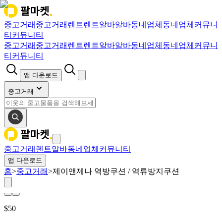
중고거래
중고거래
렌트
렌트
알바
알바
동네업체
동네업체
커뮤니
티
커뮤니티
중고거래
중고거래
렌트
렌트
알바
알바
동네업체
동네업체
커뮤니
티
커뮤니티
앱 다운로드
중고거래
중고거래
렌트
알바
동네업체
커뮤니티
앱 다운로드
홈
>
중고거래
>
제이앤제나 역방쿠션 / 역류방지쿠션
$
50