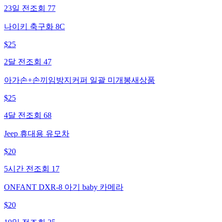
23일 전
조회
77
나이키 축구화 8C
$
25
2달 전
조회
47
아가손+손끼임방지커퍼 일괄 미개봉새상품
$
25
4달 전
조회
68
Jeep 휴대용 유모차
$
20
5시간 전
조회
17
ONFANT DXR-8 아기 baby 카메라
$
20