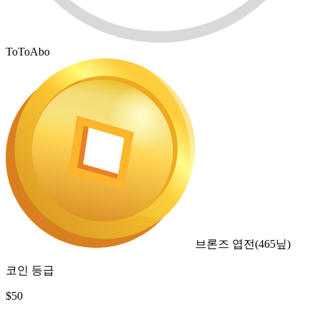
ToToAbo
브론즈 엽전
(
465
닢)
코인 등급
$
50