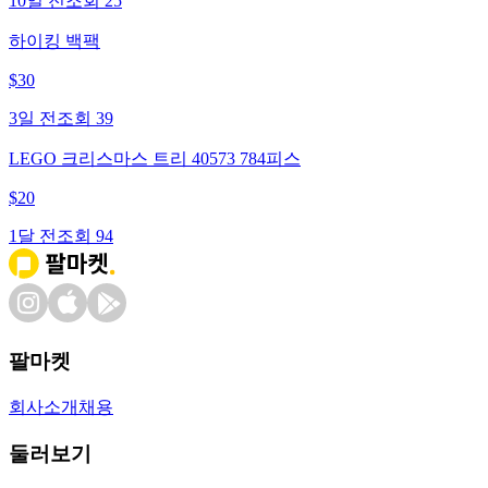
10일 전
조회
25
하이킹 백팩
$
30
3일 전
조회
39
LEGO 크리스마스 트리 40573 784피스
$
20
1달 전
조회
94
팔마켓
회사소개
채용
둘러보기