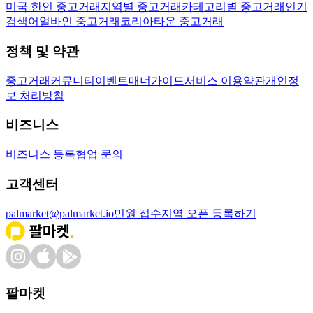
미국 한인 중고거래
지역별 중고거래
카테고리별 중고거래
인기
검색어
얼바인 중고거래
코리아타운 중고거래
정책 및 약관
중고거래
커뮤니티
이벤트
매너가이드
서비스 이용약관
개인정
보 처리방침
비즈니스
비즈니스 등록
협업 문의
고객센터
palmarket@palmarket.io
민원 접수
지역 오픈 등록하기
팔마켓