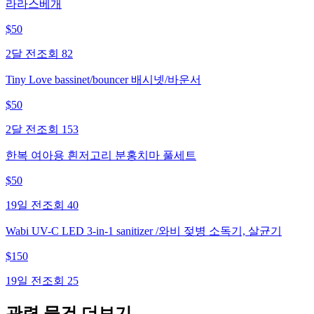
라라스베개
$
50
2달 전
조회
82
Tiny Love bassinet/bouncer 배시넷/바운서
$
50
2달 전
조회
153
한복 여아용 흰저고리 분홍치마 풀세트
$
50
19일 전
조회
40
Wabi UV-C LED 3-in-1 sanitizer /와비 젖병 소독기, 살균기
$
150
19일 전
조회
25
관련 물건 더보기