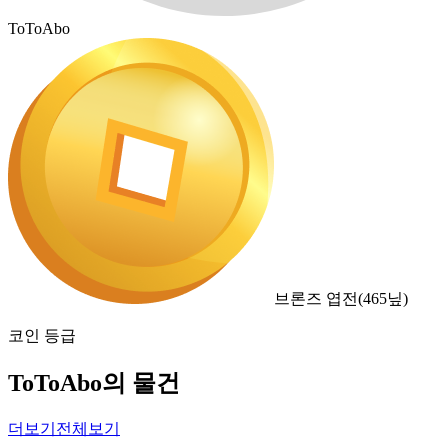
ToToAbo
브론즈 엽전
(
465
닢)
코인 등급
ToToAbo의 물건
더보기
전체보기