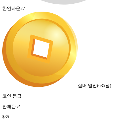
한인타운27
실버 엽전
(
635
닢)
코인 등급
판매완료
$
35