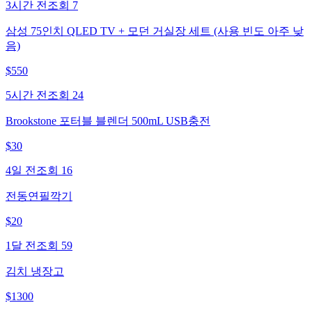
3시간 전
조회
7
삼성 75인치 QLED TV + 모던 거실장 세트 (사용 빈도 아주 낮
음)
$
550
5시간 전
조회
24
Brookstone 포터블 블렌더 500mL USB충전
$
30
4일 전
조회
16
전동연필깍기
$
20
1달 전
조회
59
김치 냉장고
$
1300