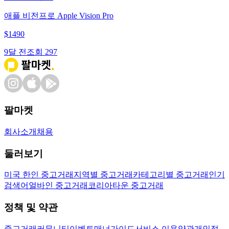
애플 비전프로 Apple Vision Pro
$
1490
9달 전
조회
297
팔마켓
회사소개
채용
둘러보기
미국 한인 중고거래
지역별 중고거래
카테고리별 중고거래
인기
검색어
얼바인 중고거래
코리아타운 중고거래
정책 및 약관
중고거래
커뮤니티
이벤트
매너가이드
서비스 이용약관
개인정