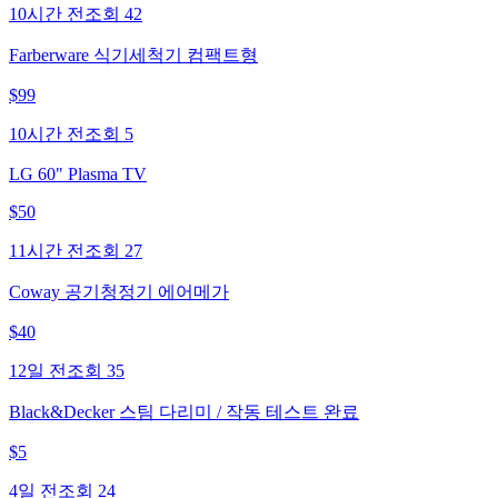
10시간 전
조회
42
Farberware 식기세척기 컴팩트형
$
99
10시간 전
조회
5
LG 60" Plasma TV
$
50
11시간 전
조회
27
Coway 공기청정기 에어메가
$
40
12일 전
조회
35
Black&Decker 스팀 다리미 / 작동 테스트 완료
$
5
4일 전
조회
24