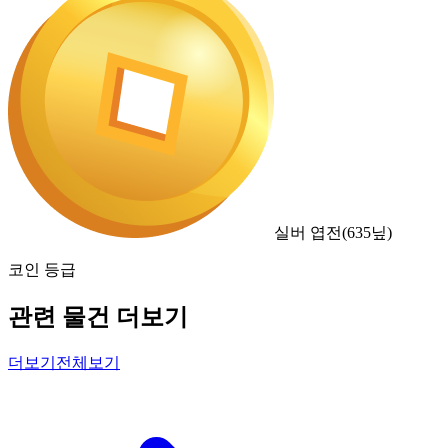
실버 엽전
(
635
닢)
코인 등급
관련 물건 더보기
더보기
전체보기