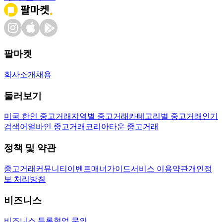
팔마켓
회사소개
채용
둘러보기
미국 한인 중고거래
지역별 중고거래
카테고리별 중고거래
인기
검색어
얼바인 중고거래
코리아타운 중고거래
정책 및 약관
중고거래
커뮤니티
이벤트
매너가이드
서비스 이용약관
개인정
보 처리방침
비즈니스
비즈니스 등록
협업 문의