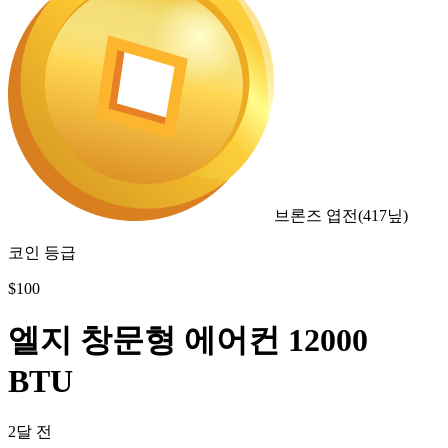
브론즈 엽전
(
417
닢)
코인 등급
$
100
엘지 창문형 에어컨 12000
BTU
2달 전