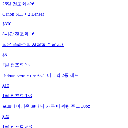
26일 전
조회
426
Canon SL1 + 2 Lenses
$
390
8시간 전
조회
16
작은 플라스틱 서랍형 수납 2개
$
5
7일 전
조회
33
Botanic Garden 도자기 머그컵 2종 세트
$
10
1달 전
조회
133
포트메이리온 보태닉 가든 메져링 주그 30oz
$
20
1달 전
조회
203