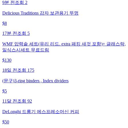
9분 전
조회
2
Delicious Traditions 감자 보관용기 뚜껑
$
8
17분 전
조회
5
WMF 압력솥 세트(유리 리드. extra 패킹 새것 포함)+ 글래스락,
일식스시세트 무료드림
$
130
18일 전
조회
175
(문구)3-ring binders , Index dividers
$
5
11달 전
조회
92
DeLonghi 드롱기 에스프레소머신 커피
$
50