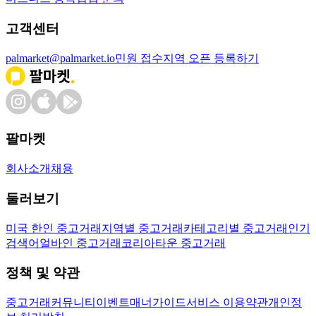
고객센터
palmarket@palmarket.io
민원 접수
지역 오픈 등록하기
팔마켓
회사소개
채용
둘러보기
미국 한인 중고거래
지역별 중고거래
카테고리별 중고거래
인기
검색어
얼바인 중고거래
코리아타운 중고거래
정책 및 약관
중고거래
커뮤니티
이벤트
매너가이드
서비스 이용약관
개인정