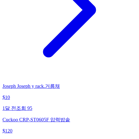
Joseph Joseph y rack.거름채
$
10
1달 전
조회
95
Cuckoo CRP-ST0605F 압력밥솥
$
120