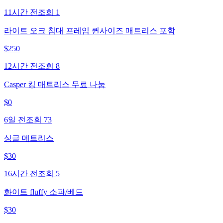
11시간 전
조회
1
라이트 오크 침대 프레임 퀸사이즈 매트리스 포함
$
250
12시간 전
조회
8
Casper 킹 매트리스 무료 나눔
$
0
6일 전
조회
73
싱글 메트리스
$
30
16시간 전
조회
5
화이트 fluffy 소파/베드
$
30