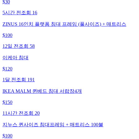
$
30
5시간 전
조회
16
ZINUS 16인치 플랫폼 침대 프레임 (풀사이즈) + 매트리스
$
100
12일 전
조회
58
이케아 침대
$
120
1달 전
조회
191
IKEA MALM 퀸베드 침대 서랍장4개
$
150
11시간 전
조회
20
지누스 퀸사이즈 침대프레임 + 매트리스 100불
$
100