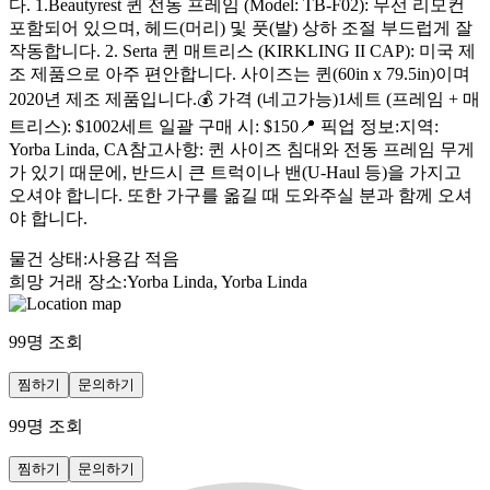
다. 1.​Beautyrest 퀸 전동 프레임 (Model: TB-F02): 무선 리모컨
포함되어 있으며, 헤드(머리) 및 풋(발) 상하 조절 부드럽게 잘
작동합니다. 2. ​Serta 퀸 매트리스 (KIRKLING II CAP): 미국 제
조 제품으로 아주 편안합니다. 사이즈는 퀸(60in x 79.5in)이며
2020년 제조 제품입니다. ​💰 가격 (네고가능) ​1세트 (프레임 + 매
트리스): $100 ​2세트 일괄 구매 시: $150 ​📍 픽업 정보: ​지역:
Yorba Linda, CA ​참고사항: 퀸 사이즈 침대와 전동 프레임 무게
가 있기 때문에, 반드시 큰 트럭이나 밴(U-Haul 등)을 가지고
오셔야 합니다. 또한 가구를 옮길 때 도와주실 분과 함께 오셔
야 합니다.
물건 상태
:
사용감 적음
희망 거래 장소
:
Yorba Linda, Yorba Linda
99
명 조회
찜하기
문의하기
99
명 조회
찜하기
문의하기