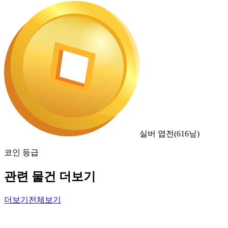
실버 엽전
(
616
닢)
코인 등급
관련 물건 더보기
더보기
전체보기