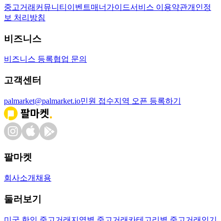
중고거래
커뮤니티
이벤트
매너가이드
서비스 이용약관
개인정
보 처리방침
비즈니스
비즈니스 등록
협업 문의
고객센터
palmarket@palmarket.io
민원 접수
지역 오픈 등록하기
팔마켓
회사소개
채용
둘러보기
미국 한인 중고거래
지역별 중고거래
카테고리별 중고거래
인기