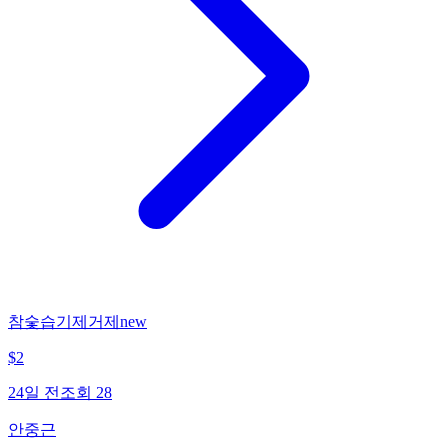
참숯습기제거제new
$
2
24일 전
조회
28
안중근