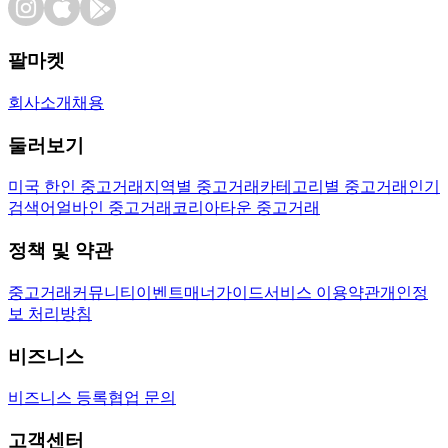
팔마켓
회사소개
채용
둘러보기
미국 한인 중고거래
지역별 중고거래
카테고리별 중고거래
인기
검색어
얼바인 중고거래
코리아타운 중고거래
정책 및 약관
중고거래
커뮤니티
이벤트
매너가이드
서비스 이용약관
개인정
보 처리방침
비즈니스
비즈니스 등록
협업 문의
고객센터