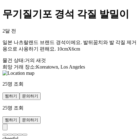
무기질기포 경석 각질 발밀이
2달 전
일본 나츠랄랜드 브랜드 경석이에요. 발뒤꿈치와 발 각질 제거
용으로 사용하기 편해요. 10cmX6cm
물건 상태
:
거의 새것
희망 거래 장소
:
Koreatown, Los Angeles
25
명 조회
찜하기
문의하기
25
명 조회
찜하기
문의하기
cheerful