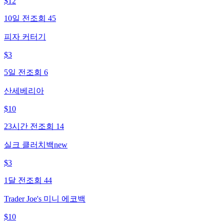
$
12
10일 전
조회
45
피자 커터기
$
3
5일 전
조회
6
산세베리아
$
10
23시간 전
조회
14
실크 클러치백new
$
3
1달 전
조회
44
Trader Joe's 미니 에코백
$
10