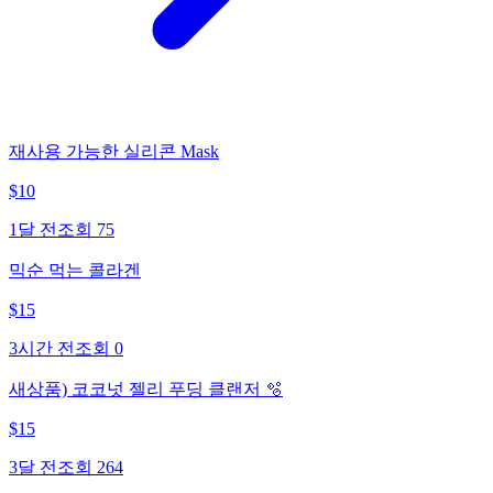
재사용 가능한 실리콘 Mask
$
10
1달 전
조회
75
믹순 먹는 콜라겐
$
15
3시간 전
조회
0
새상품) 코코넛 젤리 푸딩 클랜저 🫧
$
15
3달 전
조회
264