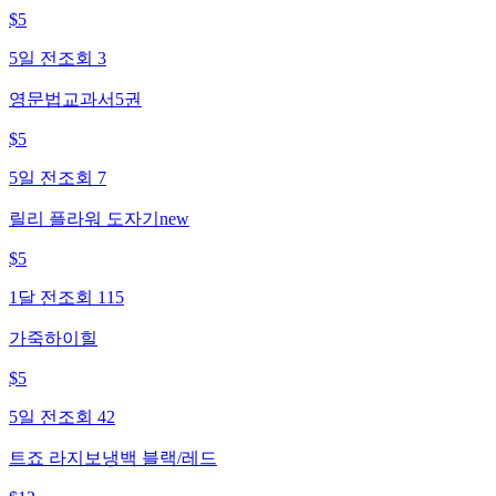
$
5
5일 전
조회
3
영문법교과서5권
$
5
5일 전
조회
7
릴리 플라워 도자기new
$
5
1달 전
조회
115
가죽하이힐
$
5
5일 전
조회
42
트죠 라지보냉백 블랙/레드