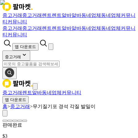
중고거래
중고거래
렌트
렌트
알바
알바
동네업체
동네업체
커뮤니
티
커뮤니티
중고거래
중고거래
렌트
렌트
알바
알바
동네업체
동네업체
커뮤니
티
커뮤니티
앱 다운로드
중고거래
중고거래
렌트
알바
동네업체
커뮤니티
앱 다운로드
홈
>
중고거래
>
무기질기포 경석 각질 발밀이
판매완료
$
3