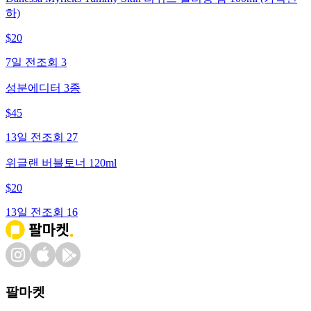
하)
$
20
7일 전
조회
3
성분에디터 3종
$
45
13일 전
조회
27
위글랜 버블토너 120ml
$
20
13일 전
조회
16
팔마켓