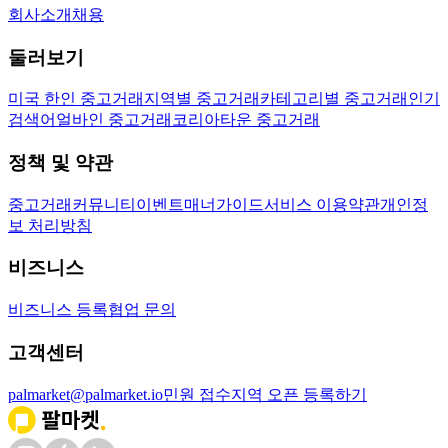
회사소개
채용
둘러보기
미국 한인 중고거래
지역별 중고거래
카테고리별 중고거래
인기
검색어
얼바인 중고거래
코리아타운 중고거래
정책 및 약관
중고거래
커뮤니티
이벤트
매너가이드
서비스 이용약관
개인정
보 처리방침
비즈니스
비즈니스 등록
협업 문의
고객센터
palmarket@palmarket.io
민원 접수
지역 오픈 등록하기