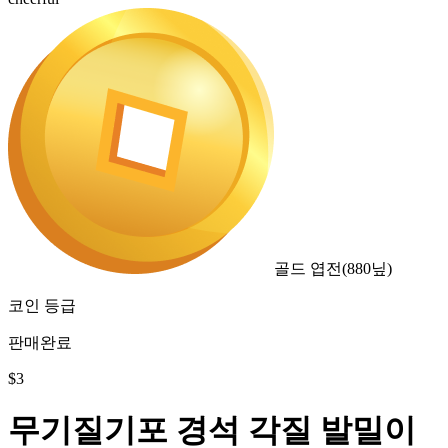
골드 엽전
(
880
닢)
코인 등급
판매완료
$
3
무기질기포 경석 각질 발밀이