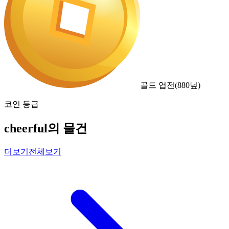
골드 엽전
(
880
닢)
코인 등급
cheerful의 물건
더보기
전체보기