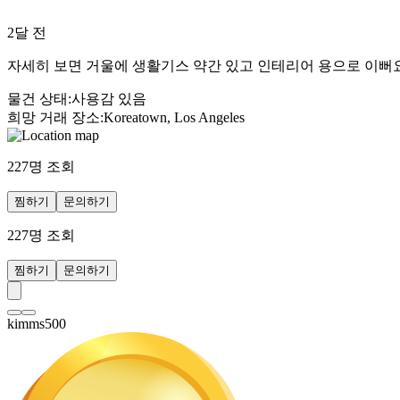
2달 전
자세히 보면 거울에 생활기스 약간 있고 인테리어 용으로 이뻐요
물건 상태
:
사용감 있음
희망 거래 장소
:
Koreatown, Los Angeles
227
명 조회
찜하기
문의하기
227
명 조회
찜하기
문의하기
kimms500