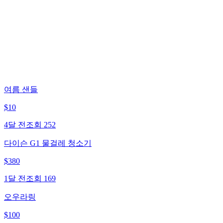
여름 샌들
$
10
4달 전
조회
252
다이슨 G1 물걸레 청소기
$
380
1달 전
조회
169
오우라링
$
100