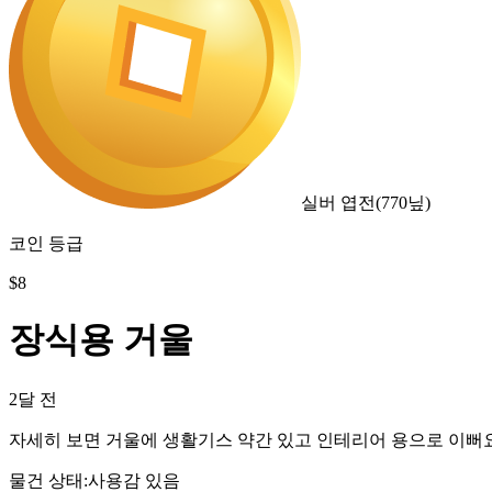
실버 엽전
(
770
닢)
코인 등급
$
8
장식용 거울
2달 전
자세히 보면 거울에 생활기스 약간 있고 인테리어 용으로 이뻐요
물건 상태
:
사용감 있음