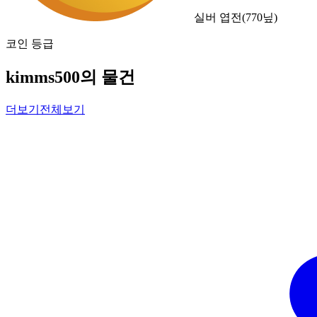
실버 엽전
(
770
닢)
코인 등급
kimms500의 물건
더보기
전체보기