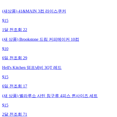
(새상품) 41&MAIN 3컵 라이스쿠커
$
15
1달 전
조회
22
(새 상품) Brookstone 드립 커피메이커 10컵
$
10
6일 전
조회
29
Hell's Kitchen 덤프냄비 3QT 레드
$
15
6일 전
조회
17
(새 상품) 벨라루소 사틴 침구류 4피스 퀸사이즈 세트
$
15
2달 전
조회
71