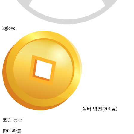
kglove
실버 엽전
(
701
닢)
코인 등급
판매완료