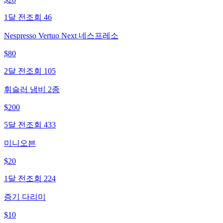
1달 전
조회
46
Nespresso Vertuo Next 네스프레소
$
80
2달 전
조회
105
휘슬러 냄비 2종
$
200
5달 전
조회
433
미니오븐
$
20
1달 전
조회
224
증기 다리미
$
10