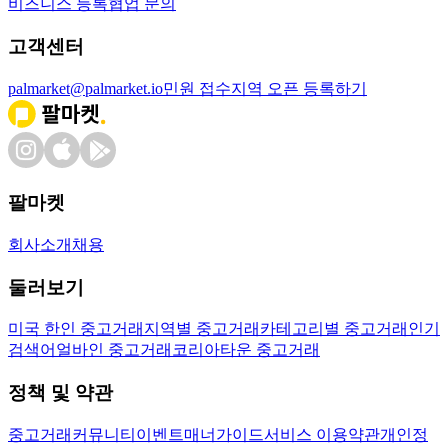
비즈니스 등록
협업 문의
고객센터
palmarket@palmarket.io
민원 접수
지역 오픈 등록하기
팔마켓
회사소개
채용
둘러보기
미국 한인 중고거래
지역별 중고거래
카테고리별 중고거래
인기
검색어
얼바인 중고거래
코리아타운 중고거래
정책 및 약관
중고거래
커뮤니티
이벤트
매너가이드
서비스 이용약관
개인정