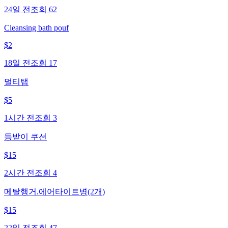
24일 전
조회
62
Cleansing bath pouf
$
2
18일 전
조회
17
멀티탭
$
5
1시간 전
조회
3
등받이 쿠션
$
15
2시간 전
조회
4
메탈행거.에어타이트병(2개)
$
15
22일 전
조회
47