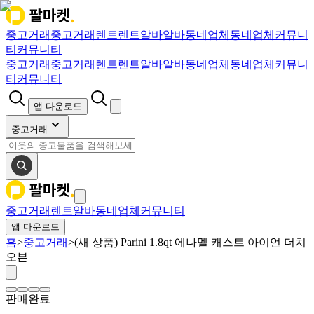
중고거래
중고거래
렌트
렌트
알바
알바
동네업체
동네업체
커뮤니
티
커뮤니티
중고거래
중고거래
렌트
렌트
알바
알바
동네업체
동네업체
커뮤니
티
커뮤니티
앱 다운로드
중고거래
중고거래
렌트
알바
동네업체
커뮤니티
앱 다운로드
홈
>
중고거래
>
(새 상품) Parini 1.8qt 에나멜 캐스트 아이언 더치
오븐
판매완료