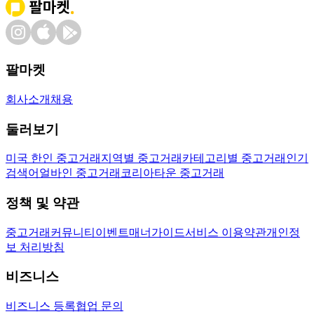
팔마켓
회사소개
채용
둘러보기
미국 한인 중고거래
지역별 중고거래
카테고리별 중고거래
인기
검색어
얼바인 중고거래
코리아타운 중고거래
정책 및 약관
중고거래
커뮤니티
이벤트
매너가이드
서비스 이용약관
개인정
보 처리방침
비즈니스
비즈니스 등록
협업 문의