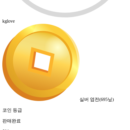
kglove
실버 엽전
(
695
닢)
코인 등급
판매완료