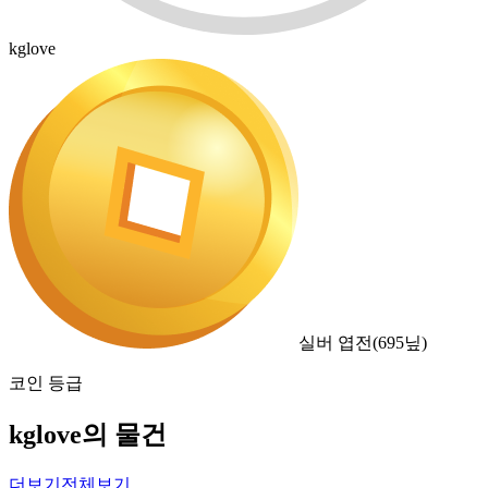
kglove
실버 엽전
(
695
닢)
코인 등급
kglove의 물건
더보기
전체보기