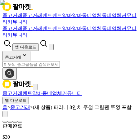
중고거래
중고거래
렌트
렌트
알바
알바
동네업체
동네업체
커뮤니
티
커뮤니티
중고거래
중고거래
렌트
렌트
알바
알바
동네업체
동네업체
커뮤니
티
커뮤니티
앱 다운로드
중고거래
중고거래
렌트
알바
동네업체
커뮤니티
앱 다운로드
홈
>
중고거래
>
(새 상품) 파리니 8인치 주철 그릴팬 뚜껑 포함
판매완료
$
30