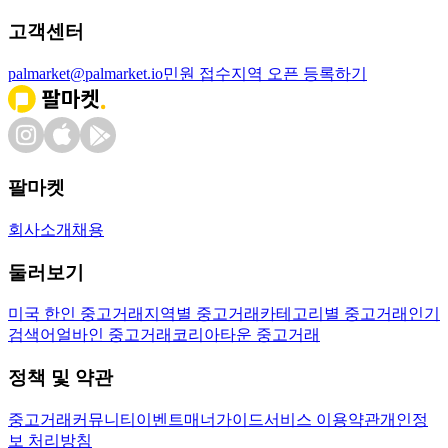
고객센터
palmarket@palmarket.io
민원 접수
지역 오픈 등록하기
팔마켓
회사소개
채용
둘러보기
미국 한인 중고거래
지역별 중고거래
카테고리별 중고거래
인기
검색어
얼바인 중고거래
코리아타운 중고거래
정책 및 약관
중고거래
커뮤니티
이벤트
매너가이드
서비스 이용약관
개인정
보 처리방침