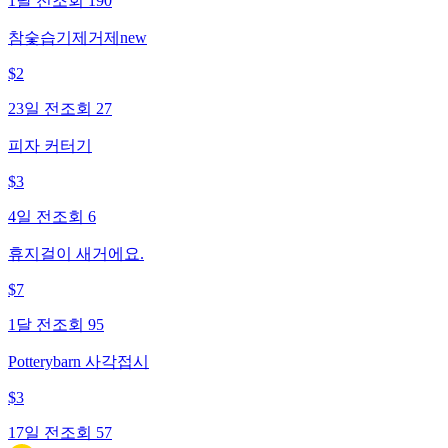
1달 전
조회
190
참숯습기제거제new
$
2
23일 전
조회
27
피자 커터기
$
3
4일 전
조회
6
휴지걸이 새거에요.
$
7
1달 전
조회
95
Potterybarn 사각접시
$
3
17일 전
조회
57