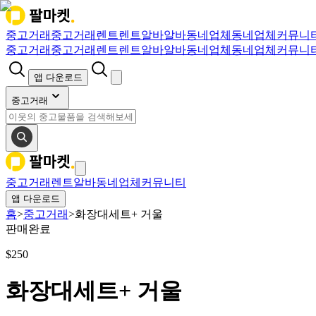
중고거래
중고거래
렌트
렌트
알바
알바
동네업체
동네업체
커뮤니
중고거래
중고거래
렌트
렌트
알바
알바
동네업체
동네업체
커뮤니
앱 다운로드
중고거래
중고거래
렌트
알바
동네업체
커뮤니티
앱 다운로드
홈
>
중고거래
>
화장대세트+ 거울
판매완료
$
250
화장대세트+ 거울