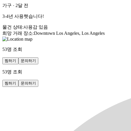
가구
·
2달 전
3-4년 사용햇습니다!
물건 상태
:
사용감 있음
희망 거래 장소
:
Downtown Los Angeles, Los Angeles
53
명 조회
찜하기
문의하기
53
명 조회
찜하기
문의하기