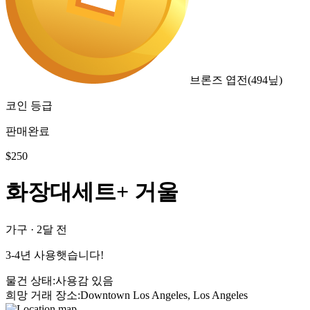
브론즈 엽전
(
494
닢)
코인 등급
판매완료
$
250
화장대세트+ 거울
가구
·
2달 전
3-4년 사용햇습니다!
물건 상태
:
사용감 있음
희망 거래 장소
:
Downtown Los Angeles, Los Angeles