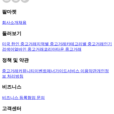
팔마켓
회사소개
채용
둘러보기
미국 한인 중고거래
지역별 중고거래
카테고리별 중고거래
인기
검색어
얼바인 중고거래
코리아타운 중고거래
정책 및 약관
중고거래
커뮤니티
이벤트
매너가이드
서비스 이용약관
개인정
보 처리방침
비즈니스
비즈니스 등록
협업 문의
고객센터