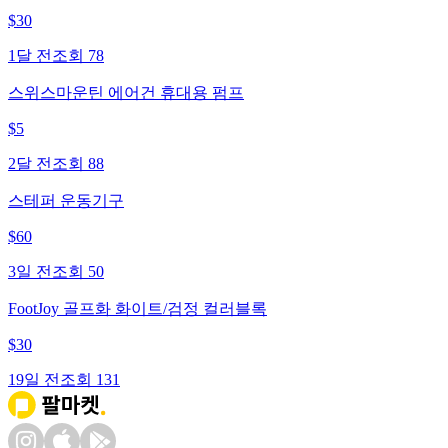
$
30
1달 전
조회
78
스위스마운틴 에어건 휴대용 펌프
$
5
2달 전
조회
88
스테퍼 운동기구
$
60
3일 전
조회
50
FootJoy 골프화 화이트/검정 컬러블록
$
30
19일 전
조회
131