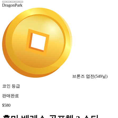
DragonPark
브론즈 엽전
(
549
닢)
코인 등급
판매완료
$
580