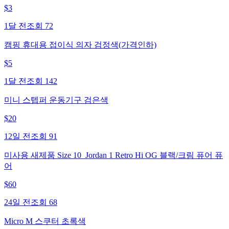
$
3
1달 전
조회
72
캠핑 휴대용 접이식 의자 검정색(가격인하)
$
5
1달 전
조회
142
미니 스텝퍼 운동기구 검은색
$
20
12일 전
조회
91
미사용 새제품 Size 10_Jordan 1 Retro Hi OG 블랙/크림 퓨어 퓨
어
$
60
24일 전
조회
68
Micro M 스쿠터 초록색