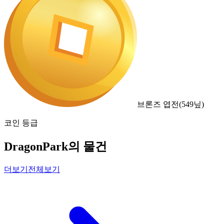
브론즈 엽전
(
549
닢)
코인 등급
DragonPark의 물건
더보기
전체보기