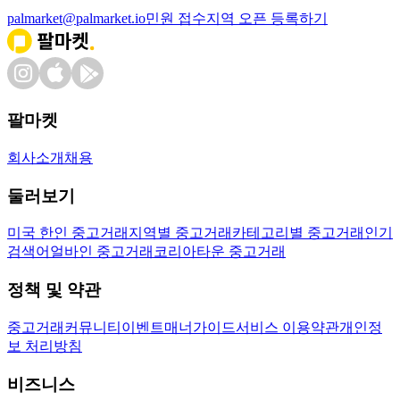
palmarket@palmarket.io
민원 접수
지역 오픈 등록하기
팔마켓
회사소개
채용
둘러보기
미국 한인 중고거래
지역별 중고거래
카테고리별 중고거래
인기
검색어
얼바인 중고거래
코리아타운 중고거래
정책 및 약관
중고거래
커뮤니티
이벤트
매너가이드
서비스 이용약관
개인정
보 처리방침
비즈니스