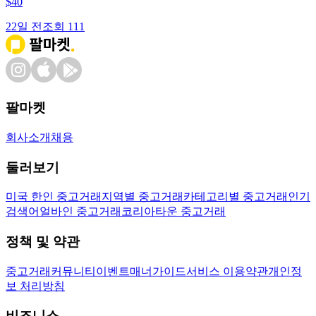
$
40
22일 전
조회
111
팔마켓
회사소개
채용
둘러보기
미국 한인 중고거래
지역별 중고거래
카테고리별 중고거래
인기
검색어
얼바인 중고거래
코리아타운 중고거래
정책 및 약관
중고거래
커뮤니티
이벤트
매너가이드
서비스 이용약관
개인정
보 처리방침
비즈니스