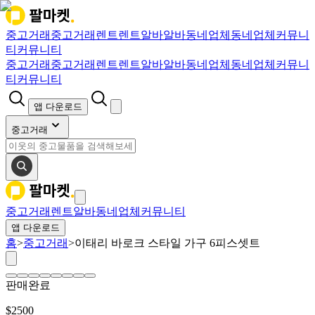
중고거래
중고거래
렌트
렌트
알바
알바
동네업체
동네업체
커뮤니
티
커뮤니티
중고거래
중고거래
렌트
렌트
알바
알바
동네업체
동네업체
커뮤니
티
커뮤니티
앱 다운로드
중고거래
중고거래
렌트
알바
동네업체
커뮤니티
앱 다운로드
홈
>
중고거래
>
이태리 바로크 스타일 가구 6피스셋트
판매완료
$
2500