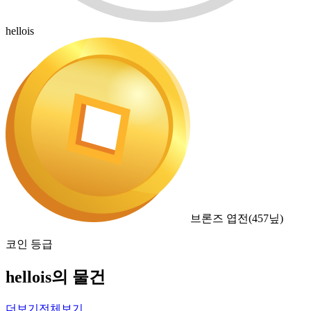
hellois
브론즈 엽전
(
457
닢)
코인 등급
hellois의 물건
더보기
전체보기