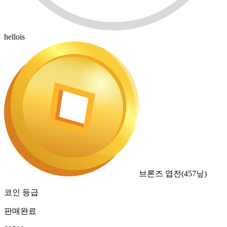
hellois
브론즈 엽전
(
457
닢)
코인 등급
판매완료