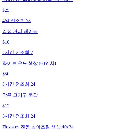
$
25
4일 전
조회
58
검정 거피 테이블
$
10
2시간 전
조회
7
화이트 우드 책상 (63인치)
$
50
3시간 전
조회
24
작은 고가구 문갑
$
15
3시간 전
조회
24
Flexispot 전동 높이조절 책상 40x24