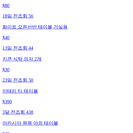
$
80
18일 전
조회
56
화이트 오픈선반 테이블 거실용
$
40
13일 전
조회
44
키큰 식탁 의자 2개
$
30
23일 전
조회
50
이태리 티 테이블
$
390
3달 전
조회
438
아카시아 원목 야외 테이블