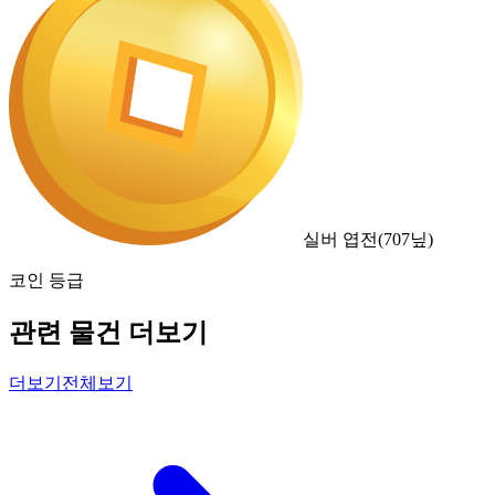
실버 엽전
(
707
닢)
코인 등급
관련 물건 더보기
더보기
전체보기