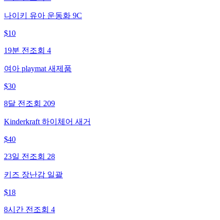
나이키 유아 운동화 9C
$
10
19분 전
조회
4
여아 playmat 새제품
$
30
8달 전
조회
209
Kinderkraft 하이체어 새거
$
40
23일 전
조회
28
키즈 장난감 일괄
$
18
8시간 전
조회
4