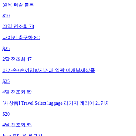
원목 퍼즐 블록
$
10
23일 전
조회
78
나이키 축구화 8C
$
25
2달 전
조회
47
아가손+손끼임방지커퍼 일괄 미개봉새상품
$
25
4달 전
조회
69
[새상품] Travel Select luggage 러기지 캐리어 21인치
$
20
4달 전
조회
85
Jeep 휴대용 유모차