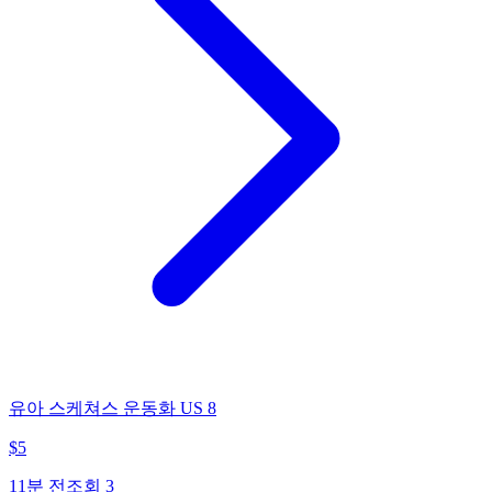
유아 스케쳐스 운동화 US 8
$
5
11분 전
조회
3