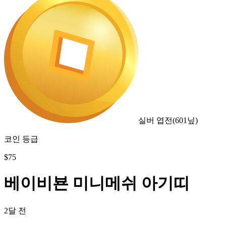
실버 엽전
(
601
닢)
코인 등급
$
75
베이비뵨 미니메쉬 아기띠
2달 전