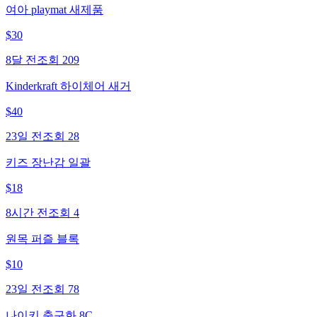
여아 playmat 새제품
$
30
8달 전
조회
209
Kinderkraft 하이체어 새거
$
40
23일 전
조회
28
키즈 장난감 일괄
$
18
8시간 전
조회
4
원목 퍼즐 블록
$
10
23일 전
조회
78
나이키 축구화 8C