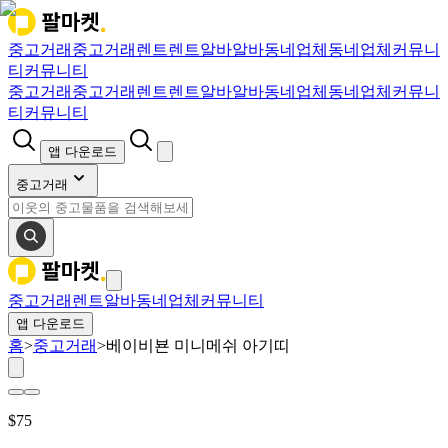
중고거래
중고거래
렌트
렌트
알바
알바
동네업체
동네업체
커뮤니
티
커뮤니티
중고거래
중고거래
렌트
렌트
알바
알바
동네업체
동네업체
커뮤니
티
커뮤니티
앱 다운로드
중고거래
중고거래
렌트
알바
동네업체
커뮤니티
앱 다운로드
홈
>
중고거래
>
베이비뵨 미니메쉬 아기띠
$
75