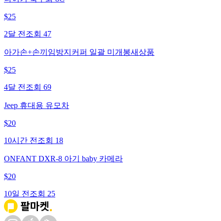
$
25
2달 전
조회
47
아가손+손끼임방지커퍼 일괄 미개봉새상품
$
25
4달 전
조회
69
Jeep 휴대용 유모차
$
20
10시간 전
조회
18
ONFANT DXR-8 아기 baby 카메라
$
20
10일 전
조회
25