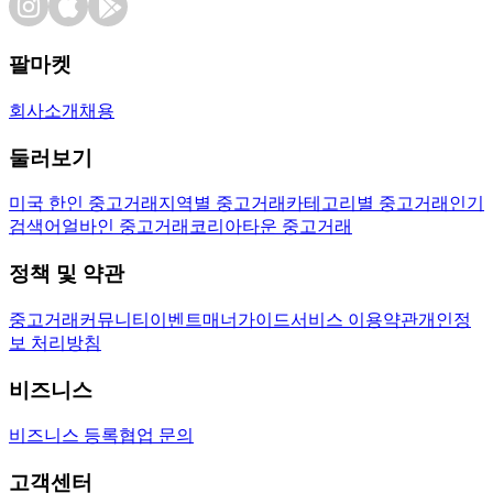
팔마켓
회사소개
채용
둘러보기
미국 한인 중고거래
지역별 중고거래
카테고리별 중고거래
인기
검색어
얼바인 중고거래
코리아타운 중고거래
정책 및 약관
중고거래
커뮤니티
이벤트
매너가이드
서비스 이용약관
개인정
보 처리방침
비즈니스
비즈니스 등록
협업 문의
고객센터