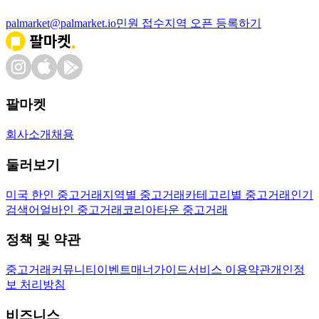
palmarket@palmarket.io
민원 접수
지역 오픈 등록하기
팔마켓
회사소개
채용
둘러보기
미국 한인 중고거래
지역별 중고거래
카테고리별 중고거래
인기
검색어
얼바인 중고거래
코리아타운 중고거래
정책 및 약관
중고거래
커뮤니티
이벤트
매너가이드
서비스 이용약관
개인정
보 처리방침
비즈니스