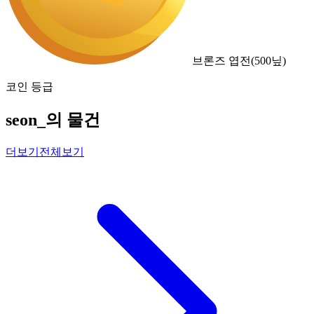
브론즈 엽전
(
500
닢)
코인 등급
seon_의 물건
더보기
전체보기