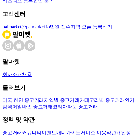
비즈니스 등록
협업 문의
고객센터
palmarket@palmarket.io
민원 접수
지역 오픈 등록하기
팔마켓
회사소개
채용
둘러보기
미국 한인 중고거래
지역별 중고거래
카테고리별 중고거래
인기
검색어
얼바인 중고거래
코리아타운 중고거래
정책 및 약관
중고거래
커뮤니티
이벤트
매너가이드
서비스 이용약관
개인정