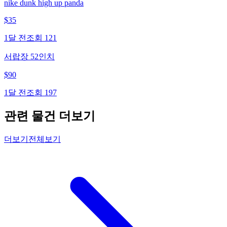
nike dunk high up panda
$
35
1달 전
조회
121
서랍장 52인치
$
90
1달 전
조회
197
관련 물건 더보기
더보기
전체보기