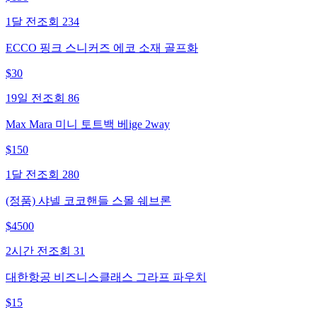
1달 전
조회
234
ECCO 핑크 스니커즈 에코 소재 골프화
$
30
19일 전
조회
86
Max Mara 미니 토트백 베ige 2way
$
150
1달 전
조회
280
(정품) 샤넬 코코핸들 스몰 쉐브론
$
4500
2시간 전
조회
31
대한항공 비즈니스클래스 그라프 파우치
$
15