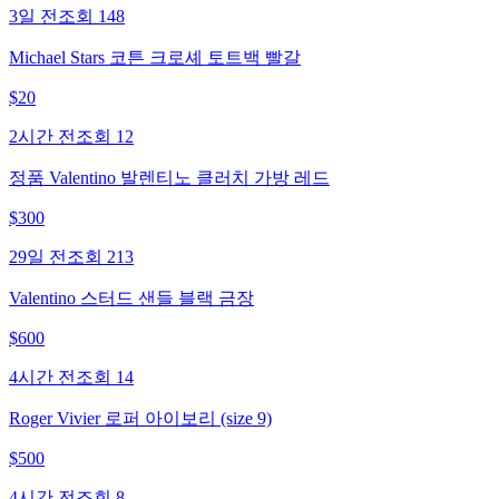
3일 전
조회
148
Michael Stars 코튼 크로셰 토트백 빨갈
$
20
2시간 전
조회
12
정품 Valentino 발렌티노 클러치 가방 레드
$
300
29일 전
조회
213
Valentino 스터드 샌들 블랙 금장
$
600
4시간 전
조회
14
Roger Vivier 로퍼 아이보리 (size 9)
$
500
4시간 전
조회
8