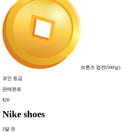
브론즈 엽전
(
500
닢)
코인 등급
판매완료
$
20
Nike shoes
2달 전