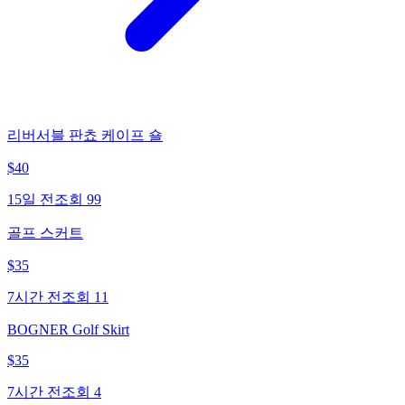
리버서블 판쵸 케이프 숄
$
40
15일 전
조회
99
골프 스커트
$
35
7시간 전
조회
11
BOGNER Golf Skirt
$
35
7시간 전
조회
4