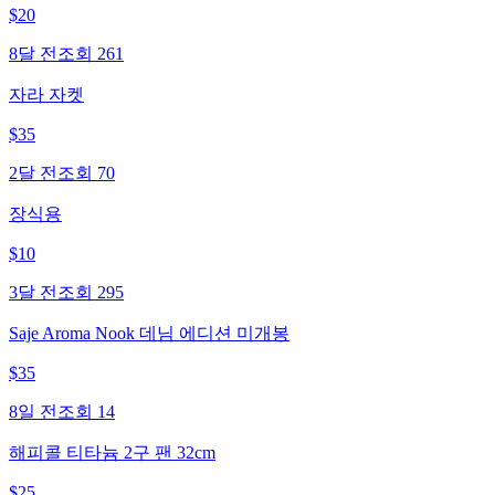
$
20
8달 전
조회
261
자라 자켓
$
35
2달 전
조회
70
장식용
$
10
3달 전
조회
295
Saje Aroma Nook 데님 에디션 미개봉
$
35
8일 전
조회
14
해피콜 티타늄 2구 팬 32cm
$
25