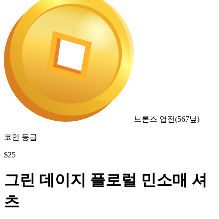
브론즈 엽전
(
567
닢)
코인 등급
$
25
그린 데이지 플로럴 민소매 셔
츠