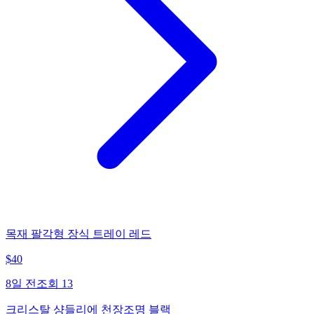
목재 팔각형 장식 트레이 레드
$
40
8일 전
조회
13
크리스탈 샹들리에 천장조명 블랙