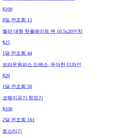
$
100
8일 전
조회
15
벨라 대형 핫플레이트 팬 10.5x20인치
$
25
1달 전
조회
44
브라운원피스 드레스, 우아한 디자인
$
20
1달 전
조회
50
코웨이공기 청정기
$
100
2달 전
조회
161
토스터기