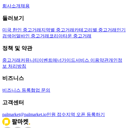
회사소개
채용
둘러보기
미국 한인 중고거래
지역별 중고거래
카테고리별 중고거래
인기
검색어
얼바인 중고거래
코리아타운 중고거래
정책 및 약관
중고거래
커뮤니티
이벤트
매너가이드
서비스 이용약관
개인정
보 처리방침
비즈니스
비즈니스 등록
협업 문의
고객센터
palmarket@palmarket.io
민원 접수
지역 오픈 등록하기