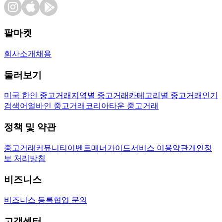
팔마켓
회사소개
채용
둘러보기
미국 한인 중고거래
지역별 중고거래
카테고리별 중고거래
인기
검색어
얼바인 중고거래
코리아타운 중고거래
정책 및 약관
중고거래
커뮤니티
이벤트
매너가이드
서비스 이용약관
개인정
보 처리방침
비즈니스
비즈니스 등록
협업 문의
고객센터