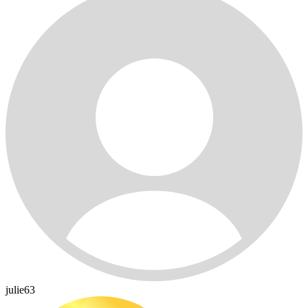
julie63