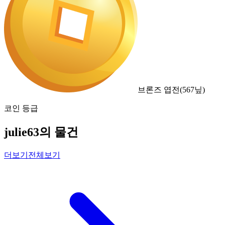
브론즈 엽전
(
567
닢)
코인 등급
julie63의 물건
더보기
전체보기