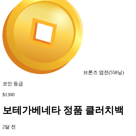
브론즈 엽전
(
558
닢)
코인 등급
$
1300
보테가베네타 정품 클러치백
2달 전