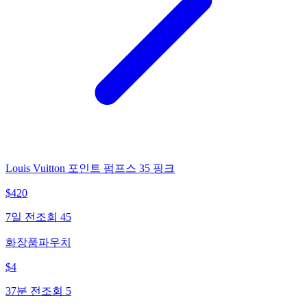
Louis Vuitton 포인트 펌프스 35 핑크
$
420
7일 전
조회
45
화장품파우치
$
4
37분 전
조회
5