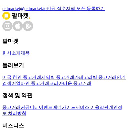
palmarket@palmarket.io
민원 접수
지역 오픈 등록하기
팔마켓
회사소개
채용
둘러보기
미국 한인 중고거래
지역별 중고거래
카테고리별 중고거래
인기
검색어
얼바인 중고거래
코리아타운 중고거래
정책 및 약관
중고거래
커뮤니티
이벤트
매너가이드
서비스 이용약관
개인정
보 처리방침
비즈니스