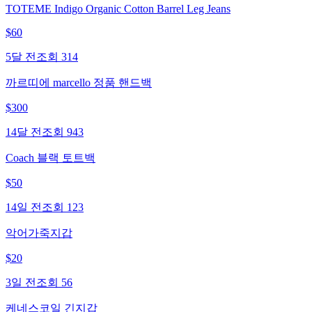
TOTEME Indigo Organic Cotton Barrel Leg Jeans
$
60
5달 전
조회
314
까르띠에 marcello 정품 핸드백
$
300
14달 전
조회
943
Coach 블랙 토트백
$
50
14일 전
조회
123
악어가죽지갑
$
20
3일 전
조회
56
케네스코일 긴지갑