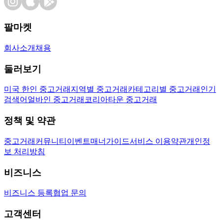
팔마켓
회사소개
채용
둘러보기
미국 한인 중고거래
지역별 중고거래
카테고리별 중고거래
인기
검색어
얼바인 중고거래
코리아타운 중고거래
정책 및 약관
중고거래
커뮤니티
이벤트
매너가이드
서비스 이용약관
개인정
보 처리방침
비즈니스
비즈니스 등록
협업 문의
고객센터